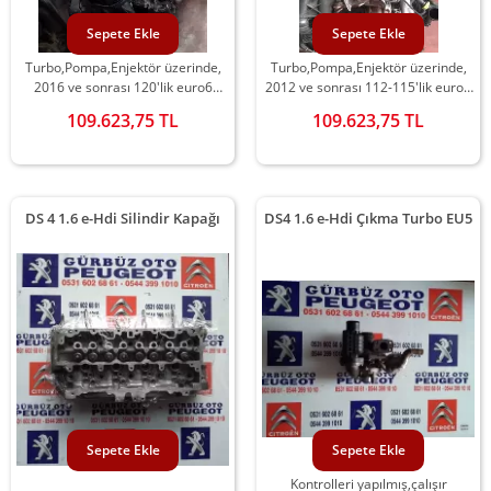
Sepete Ekle
Sepete Ekle
Turbo,Pompa,Enjektör üzerinde,
Turbo,Pompa,Enjektör üzerinde,
2016 ve sonrası 120'lik euro6
2012 ve sonrası 112-115'lik euro5
komple çıkma motor
komple çıkma motor
109.623,75 TL
109.623,75 TL
DS 4 1.6 e-Hdi Silindir Kapağı
DS4 1.6 e-Hdi Çıkma Turbo EU5
Sepete Ekle
Sepete Ekle
Kontrolleri yapılmış,çalışır