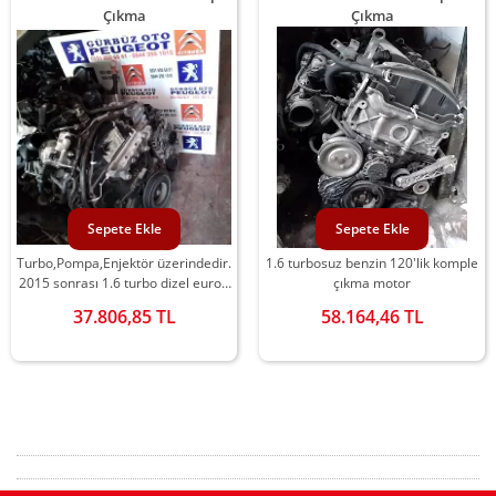
Çıkma
Çıkma
Sepete Ekle
Sepete Ekle
Turbo,Pompa,Enjektör üzerindedir.
1.6 turbosuz benzin 120'lik komple
2015 sonrası 1.6 turbo dizel euro6
çıkma motor
komple çıkma motor
37.806,85 TL
58.164,46 TL