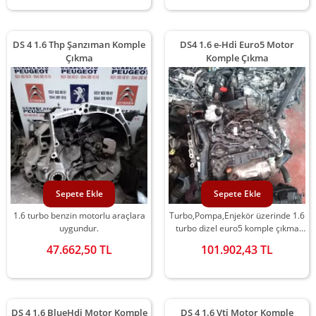
DS 4 1.6 Thp Şanzıman Komple
DS4 1.6 e-Hdi Euro5 Motor
Çıkma
Komple Çıkma
Sepete Ekle
Sepete Ekle
1.6 turbo benzin motorlu araçlara
Turbo,Pompa,Enjekör üzerinde 1.6
uygundur.
turbo dizel euro5 komple çıkma
motor
47.662,50 TL
101.902,43 TL
DS 4 1.6 BlueHdi Motor Komple
DS 4 1.6 Vti Motor Komple