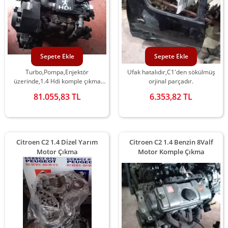
Sepete Ekle
Sepete Ekle
Turbo,Pompa,Enjektör
Ufak hatalıdır,C1'den sökülmüş
üzerinde,1.4 Hdi komple çıkma
orjinal parçadır.
motor
81.055,83 TL
6.353,82 TL
Citroen C2 1.4 Dizel Yarım
Citroen C2 1.4 Benzin 8Valf
Motor Çıkma
Motor Komple Çıkma