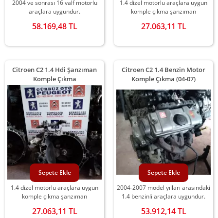
2004 ve sonrası 16 valf motorlu
1.4 dizel motorlu araçlara uygun
araçlara uygundur.
komple çıkma şanzıman
58.169,48 TL
27.063,11 TL
Citroen C2 1.4 Hdi Şanzıman
Citroen C2 1.4 Benzin Motor
Komple Çıkma
Komple Çıkma (04-07)
Sepete Ekle
Sepete Ekle
1.4 dizel motorlu araçlara uygun
2004-2007 model yılları arasındaki
komple çıkma şanzıman
1.4 benzinli araçlara uygundur.
27.063,11 TL
53.912,14 TL