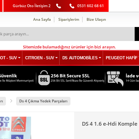
Gürbüz Oto İletişim 2
0531 602 68 61
Ana Sayfa
Siparişlerim
Bize Ulaşın
Sitemizde bulamadığınız ürünler için bizi arayın.
OT - SUV
CITROEN - SUV
DS AUTOMOBİLES
PEUGEOT HAFİF 
rı
Ds 4 Çıkma Yedek Parçaları
DS 4 1.6 e-Hdi Kompl