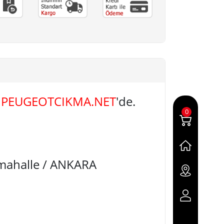
A
PEUGEOTCIKMA.NET
'de.
0
imahalle / ANKARA