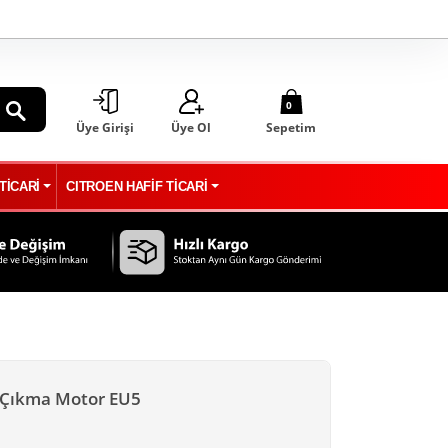
0
Üye Girişi
Üye Ol
Sepetim
ARA
TİCARİ
CITROEN HAFİF TİCARİ
e Çıkma Motor EU5