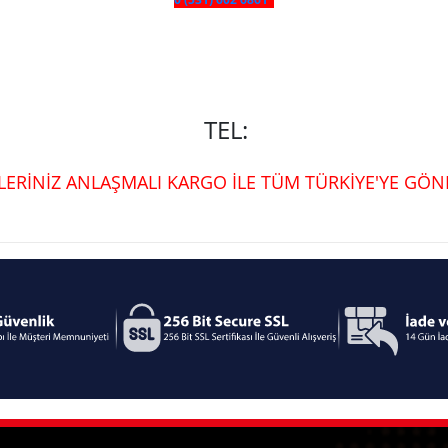
TEL:
ŞLERİNİZ ANLAŞMALI KARGO İLE TÜM TÜRKİYE'YE GÖND