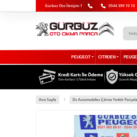
Gürbüz Oto İletişim 1
0544 399 10 10
PEUGEOT
CITROEN
PEUGE
Ana Sayfa
Ds Automobiles Çıkma Yedek Parçala