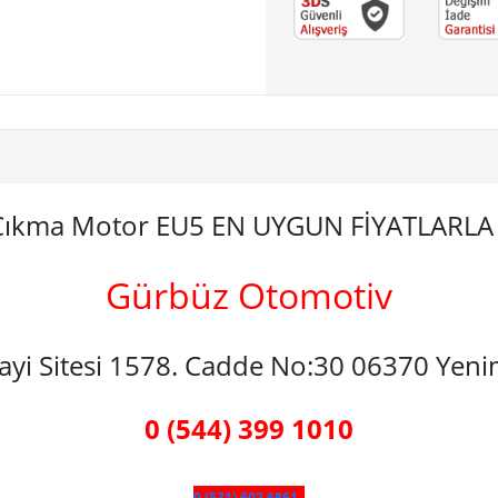
 Çıkma Motor EU5 EN UYGUN FİYATLARL
Gürbüz Otomotiv
nayi Sitesi 1578. Cadde No:30 06370 Yen
0 (544) 399 1010
0 (531) 602 6861