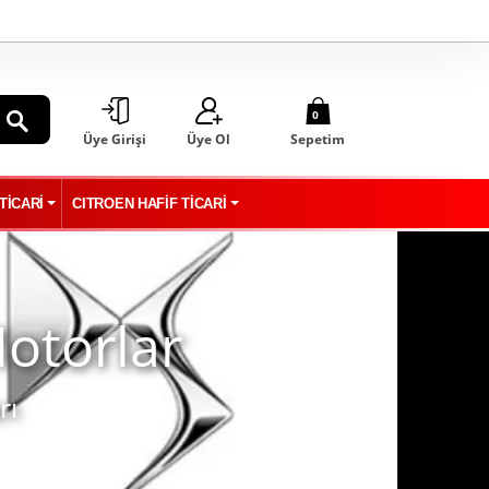
0
Üye Girişi
Üye Ol
Sepetim
ARA
TİCARİ
CITROEN HAFİF TİCARİ
otorlar
otorlar
rı
İleri