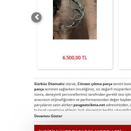
 TL
6.500,00 TL
Gürbüz Otomotiv
olarak,
Citroen çıkma parça
temini konu
parça
teminini sağlarken önceliğimiz, siz değerli müşteril
sonra, deneyimli personellerimiz tarafından gerekli test işle
aracınızın orijinalliğinden ve performansından değer kaybe
parçalarını satın alırken
peugeotcikma.net
adresimizden, ür
bularak sepetinize ekleyip, hızlı alışverişin keyfini çıkarabilir
hızlı bir alışveriş deneyimi sizleri bekliyor. Ayrıca kargo
Devamını Göster