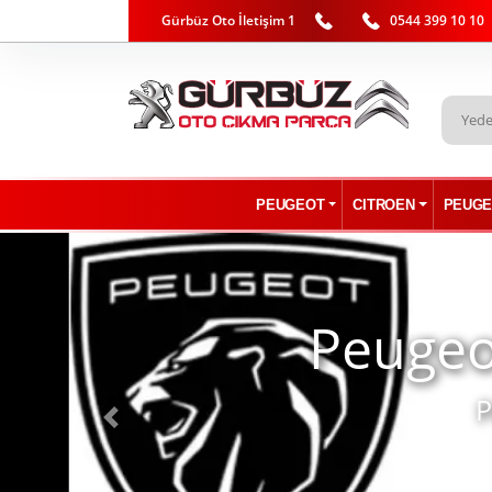
Gürbüz Oto İletişim 1
0544 399 10 10
PEUGEOT
CITROEN
PEUGE
Peugeo
Peugeo
P
Geri