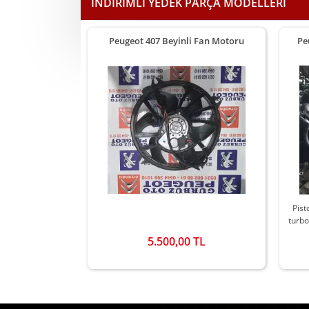
İNDİRİMLİ YEDEK PARÇA MODELLERİ
 9660105980 BSI-
Peugeot 407 Beyinli Fan Motoru
Pe
161105
ır durumda,orjinal
Pist
.
turbo
 TL
5.500,00 TL