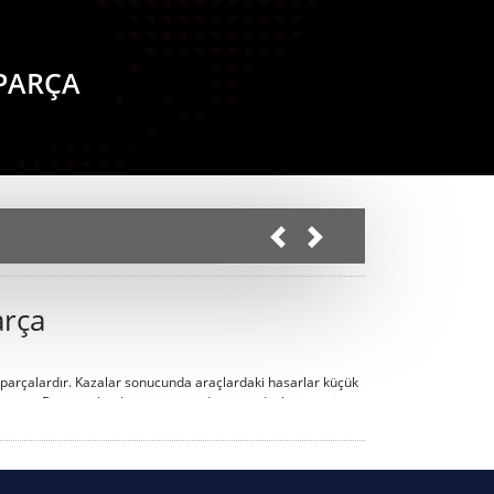
 PARÇA
arça
 parçalardır. Kazalar sonucunda araçlardaki hasarlar küçük
cuttur. Bu parçaları kurtarmamız durumunda, hem geri
olmaktadır.
Gürbüz Otomotiv
olarak,
Peugeot - Citroen
tayız.
Peugeot - Citroen yedek parça
teminini sağlarken
alar,
kazalı araçlardan temin edildikten sonra, deneyimli
kma parça olarak temin etmeniz durumunda, yukarıda belirtmiş