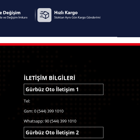
anla daha uygun fiyatla karşımıza çıktığından bütçenizi
ıntılı açıklamalar yardımı ile de aracınızın model, yıl ve
ma parça
larını firmamızdan temin etmeniz durumunda, hızlı
ara'daki müşterilerimizin , Yıldız Sanayi Sitesi'ndeki satış
gaj Kapaği, Peugeot Lasti̇k, Peugeot Benzi̇nli̇
ni, Peugeot Motor, Peugeot Si̇lecek Motoru, Peugeot
an Döşemesi̇, Peugeot Motor Bloğu, Peugeot Marş
 Peugeot Di̇reksi̇yon Pompasi, Peugeot Di̇reksi̇yon
a Akişmetre, Peugeot Abs Pompasi, Peugeot Su
İLETİŞİM BİLGİLERİ
k Şanziman, Peugeot Kli̇ma Kompresörü, Peugeot
iyici, Peugeot Motor Beşi̇ği̇, Peugeot Si̇gorta
Gürbüz Oto İletişim 1
ot Kalori̇fer Motoru, Peugeot Krank, Peugeot
 Peugeot Si̇nyal, Peugeot Kaput, Peugeot Su
Tel:
Peugeot Turbo, Peugeot Şanziman, Peugeot Ön Kapi,
Gsm: 0 (544) 399 1010
 Hava Yastiği, Peugeot Arka Çamurluk, Peugeot
ürün gruplarına ait çıkma yedek parçaları
Whatsapp: 90 (544) 399 1010
Gürbüz Oto İletişim 2