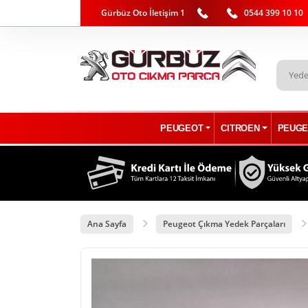
Gürbüz Oto İletişim 1
0544 399 10 10
PEUGEOT
CITROEN
PEUGE
Ana Sayfa
Peugeot Çıkma Yedek Parçaları