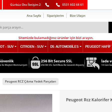
Gürbüz Oto İletişim 2
0531 602 68 61
Ana Sayfa
Siparişlerim
Bize Ulaşın
Sitemizde bulamadığınız ürünler için bizi arayın.
OT - SUV
CITROEN - SUV
DS AUTOMOBİLES
PEUGEOT HAFİF 
Peugeot RCZ Çıkma Yedek Parçaları
Peugeot Rcz Kalorifer