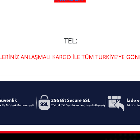
TEL:
ŞLERİNİZ ANLAŞMALI KARGO İLE TÜM TÜRKİYE'YE GÖND