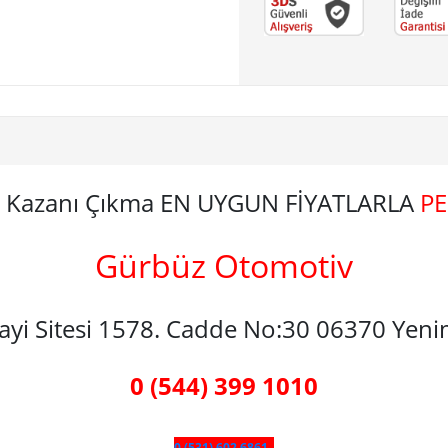
er Kazanı Çıkma EN UYGUN FİYATLARLA
P
Gürbüz Otomotiv
nayi Sitesi 1578. Cadde No:30 06370 Yen
0 (544) 399 1010
0 (531) 602 6861