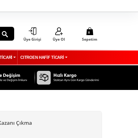
0
Üye Girişi
Üye Ol
Sepetim
ARA
TİCARİ
CITROEN HAFİF TİCARİ
 Kazanı Çıkma