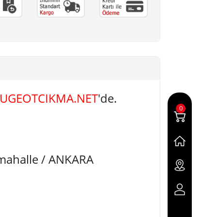
EUGEOTCIKMA.NET
'de.
0
imahalle / ANKARA