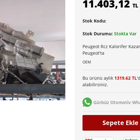
11.403,12
TL
Stok Kodu:
Stok Durumu:
Stokta Var
Peugeot Rcz Kalorifer Kaza
Peugeot'ta
OEM
Bu ürünü aylık
1319.62 TL
'
alabilirsiniz.
Gürbüz Otomotiv Wha
Sepete Ekle