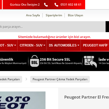
Gürbüz Oto İletişim 2
0531 602 68 61
Ana Sayfa
Siparişlerim
Bize Ulaşın
Sitemizde bulamadığınız ürünler için bizi arayın.
OT - SUV
CITROEN - SUV
DS AUTOMOBİLES
PEUGEOT HAFİF 
edek Parçaları
Peugeot Partner Çıkma Yedek Parçaları
Peugeot Partner El Fre