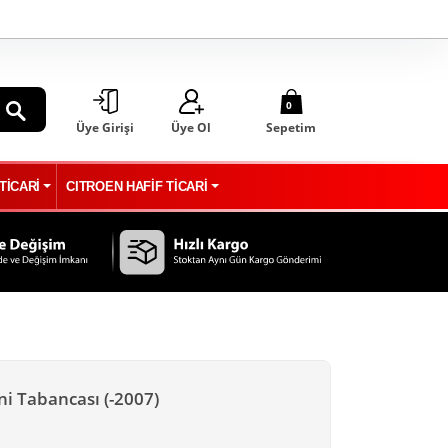
0
Üye Girişi
Üye Ol
Sepetim
ARA
TİCARİ
CITROEN HAFİF TİCARİ
ni Tabancası (-2007)