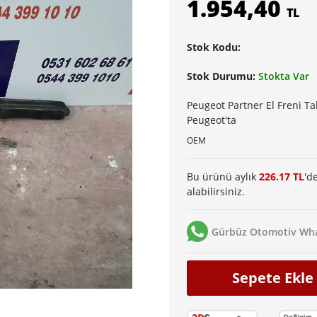
1.954,40
TL
Stok Kodu:
Stok Durumu:
Stokta Var
Peugeot Partner El Freni Ta
Peugeot'ta
OEM
Bu ürünü aylık
226.17 TL
'd
alabilirsiniz.
Gürbüz Otomotiv Wha
Sepete Ekle