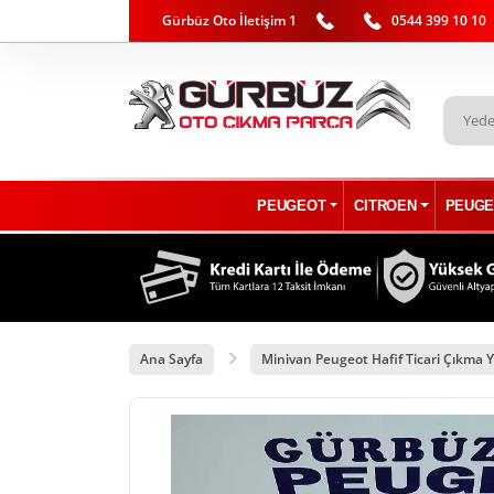
Gürbüz Oto İletişim 1
0544 399 10 10
PEUGEOT
CITROEN
PEUGE
Ana Sayfa
Minivan Peugeot Hafif Ticari Çıkma Y