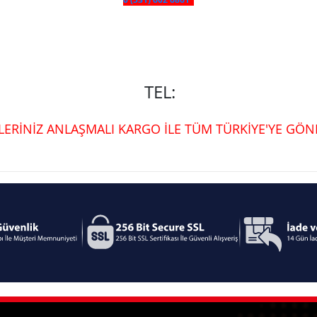
TEL:
ŞLERİNİZ ANLAŞMALI KARGO İLE TÜM TÜRKİYE'YE GÖND