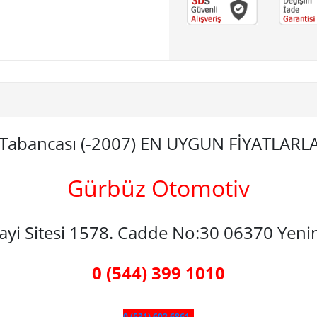
i Tabancası (-2007) EN UYGUN FİYATLARL
Gürbüz Otomotiv
nayi Sitesi 1578. Cadde No:30 06370 Yen
0 (544) 399 1010
0 (531) 602 6861