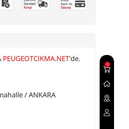
A
PEUGEOTCIKMA.NET
'de.
0
imahalle / ANKARA