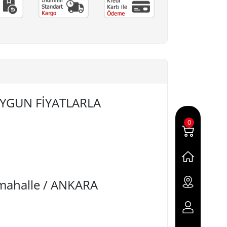
 UYGUN FİYATLARLA
0
imahalle / ANKARA