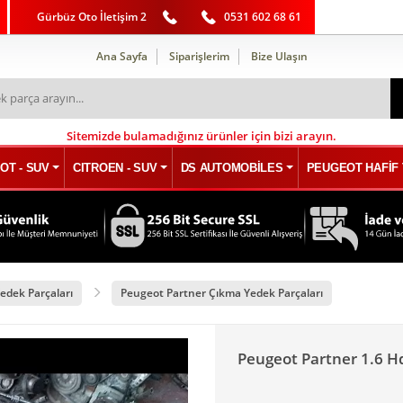
Gürbüz Oto İletişim 2
0531 602 68 61
Ana Sayfa
Siparişlerim
Bize Ulaşın
Sitemizde bulamadığınız ürünler için bizi arayın.
OT - SUV
CITROEN - SUV
DS AUTOMOBİLES
PEUGEOT HAFİF 
edek Parçaları
Peugeot Partner Çıkma Yedek Parçaları
Peugeot Partner 1.6 