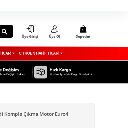
0
Üye Girişi
Üye Ol
Sepetim
ARA
TİCARİ
CITROEN HAFİF TİCARİ
Hdi Komple Çıkma Motor Euro4