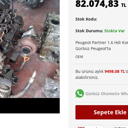
82.074,83
TL
Stok Kodu:
Stok Durumu:
Stokta Var
Peugeot Partner 1.6 Hdi Ko
Gürbüz Peugeot'ta
OEM
Bu ürünü aylık
9498.08 TL
'
alabilirsiniz.
Gürbüz Otomotiv Wha
Sepete Ekle