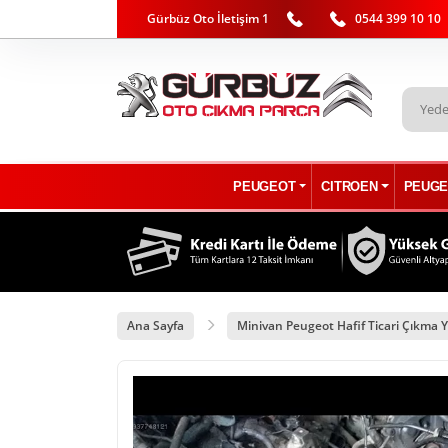
Gürbüz Oto İletişim 1
0544 399 10 10
PEUGEOT
CITROEN
PEUGE
Ana Sayfa
Minivan Peugeot Hafif Ticari Çıkma Y