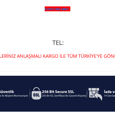
0 (531) 602 6861
TEL:
ŞLERİNİZ ANLAŞMALI KARGO İLE TÜM TÜRKİYE'YE GÖND