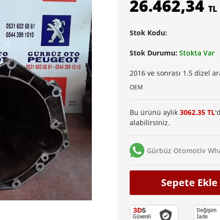
26.462,34
TL
Stok Kodu:
Stok Durumu:
Stokta Var
2016 ve sonrası 1.5 dizel a
OEM
Bu ürünü aylık
3062.35 TL
'
alabilirsiniz.
Gürbüz Otomotiv Wha
Sepete Ekle