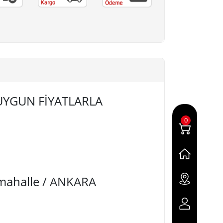
 UYGUN FİYATLARLA
0
imahalle / ANKARA