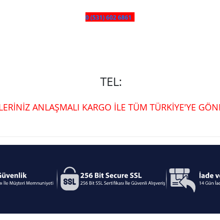
0 (531) 602 6861
TEL:
ŞLERİNİZ ANLAŞMALI KARGO İLE TÜM TÜRKİYE'YE GÖND