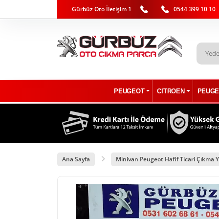
Gürbüz Oto İletişim 1
0544 399 10 10
PEUGEOT
CITROEN
PEUGE
Ana Sayfa
Minivan Peugeot Hafif Ticari Çıkma Y