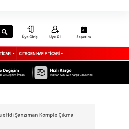
0
Üye Girişi
Üye Ol
Sepetim
ARA
TİCARİ
CITROEN HAFİF TİCARİ
BlueHdi Şanzıman Komple Çıkma