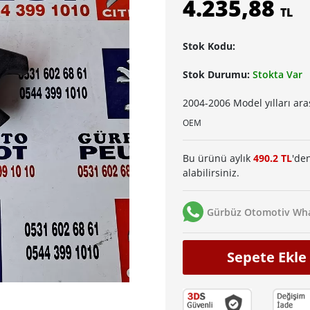
4.235,88
TL
Stok Kodu:
Stok Durumu:
Stokta Var
2004-2006 Model yılları ara
OEM
Bu ürünü aylık
490.2 TL
'den
alabilirsiniz.
Gürbüz Otomotiv Wha
Sepete Ekle