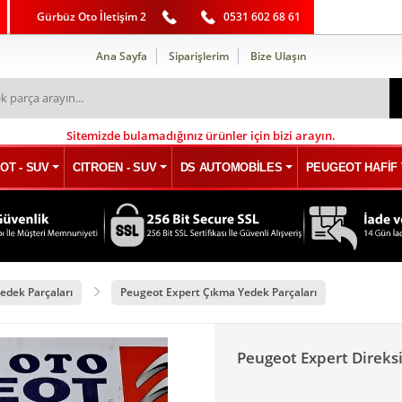
Gürbüz Oto İletişim 2
0531 602 68 61
Ana Sayfa
Siparişlerim
Bize Ulaşın
Sitemizde bulamadığınız ürünler için bizi arayın.
OT - SUV
CITROEN - SUV
DS AUTOMOBİLES
PEUGEOT HAFİF 
edek Parçaları
Peugeot Expert Çıkma Yedek Parçaları
Peugeot Expert Direks