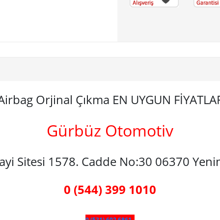
 Airbag Orjinal Çıkma EN UYGUN FİYATL
Gürbüz Otomotiv
nayi Sitesi 1578. Cadde No:30 06370 Yen
0 (544) 399 1010
0 (531) 602 6861