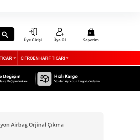
0
Üye Girişi
Üye Ol
Sepetim
ARA
TİCARİ
CITROEN HAFİF TİCARİ
iyon Airbag Orjinal Çıkma