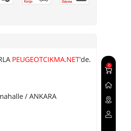
ARLA
PEUGEOTCIKMA.NET
'de.
0
imahalle / ANKARA