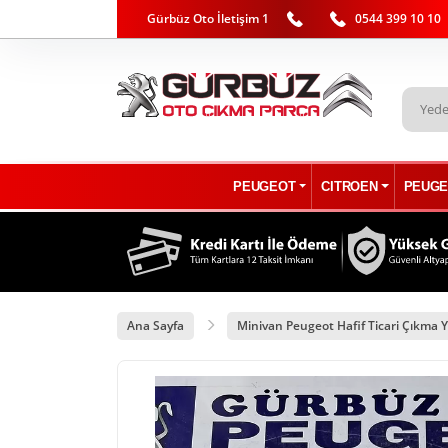
Gürbüz Oto İletişim 1
0544 399 10 10
PEUGEOT
CITROEN
PEUGE
Ana Sayfa
Minivan Peugeot Hafif Ticari Çıkma Y