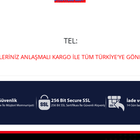
TEL:
ŞLERİNİZ ANLAŞMALI KARGO İLE TÜM TÜRKİYE'YE GÖND