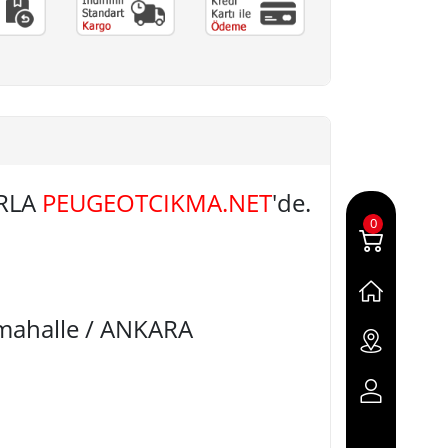
ARLA
PEUGEOTCIKMA.NET
'de.
0
imahalle / ANKARA