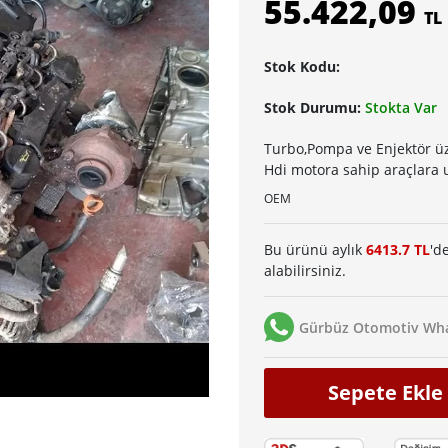
55.422,09
TL
Stok Kodu:
Stok Durumu:
Stokta Var
Turbo,Pompa ve Enjektör üze
Hdi motora sahip araçlara
OEM
Bu ürünü aylık
6413.7 TL
'd
alabilirsiniz.
Gürbüz Otomotiv Wha
Sepete Ekle