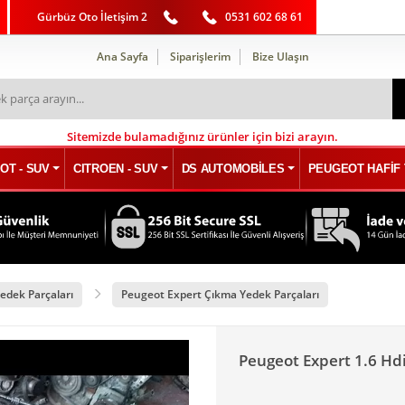
Gürbüz Oto İletişim 2
0531 602 68 61
Ana Sayfa
Siparişlerim
Bize Ulaşın
Sitemizde bulamadığınız ürünler için bizi arayın.
OT - SUV
CITROEN - SUV
DS AUTOMOBİLES
PEUGEOT HAFİF 
edek Parçaları
Peugeot Expert Çıkma Yedek Parçaları
Peugeot Expert 1.6 H