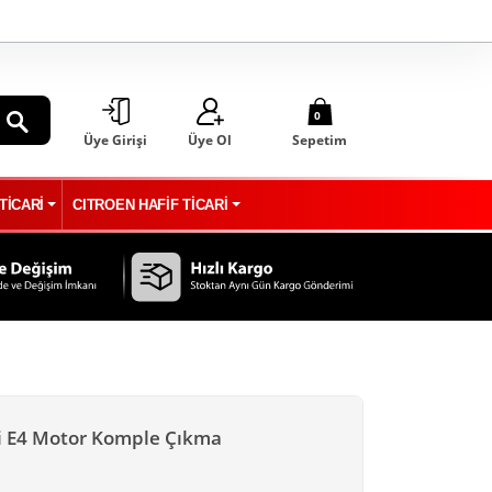
0
Üye Girişi
Üye Ol
Sepetim
ARA
TİCARİ
CITROEN HAFİF TİCARİ
di E4 Motor Komple Çıkma