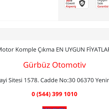
4 Motor Komple Çıkma EN UYGUN FİYATL
Gürbüz Otomotiv
nayi Sitesi 1578. Cadde No:30 06370 Yen
0 (544) 399 1010
0 (531) 602 6861