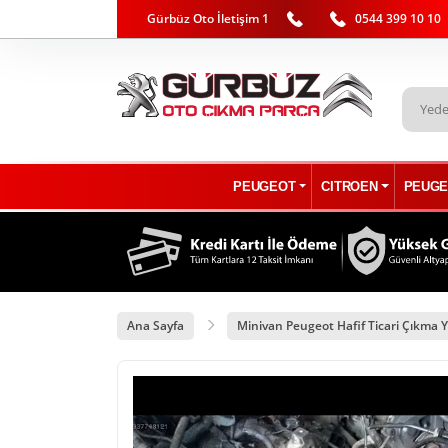
Gürbüz Oto İletişim 1
0544 399 10 10
PEUGEOT
CITROEN
PEUGE
Ana Sayfa
Minivan Peugeot Hafif Ticari Çıkma Y