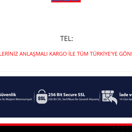
TEL:
ŞLERİNİZ ANLAŞMALI KARGO İLE TÜM TÜRKİYE'YE GÖND