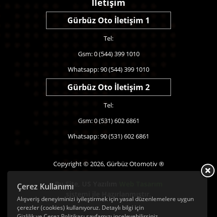
İletişim
Gürbüz Oto İletişim 1
Tel:
Gsm: 0 (544) 399 1010
Whatsapp: 90 (544) 399 1010
Gürbüz Oto İletişim 2
Tel:
Gsm: 0 (531) 602 6861
Whatsapp: 90 (531) 602 6861
Copyright © 2026, Gürbüz Otomotiv ®
Bu Site,
US Yazılım
Web Tasarım
Çerez Kullanımı
sistemi ile Hazırlanmıştır.
Alışveriş deneyiminizi iyileştirmek için yasal düzenlemelere uygun
çerezler (cookies) kullanıyoruz. Detaylı bilgi için
Gizlilik ve Çerez Politikası
sayfamızı inceleyebilirsiniz.