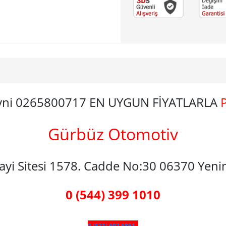
eyni 0265800717 EN UYGUN FİYATLARLA
Gürbüz Otomotiv
nayi Sitesi 1578. Cadde No:30 06370 Yen
0 (544) 399 1010
0 (531) 602 6861