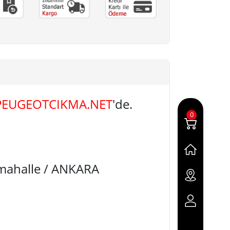
PEUGEOTCIKMA.NET
'de.
0
imahalle / ANKARA