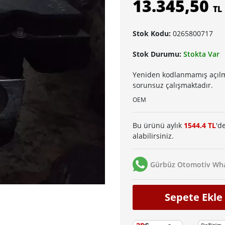
13.345,50
TL
Stok Kodu:
0265800717
Stok Durumu:
Stokta Var
Yeniden kodlanmamış açılma
sorunsuz çalışmaktadır.
OEM
Bu ürünü aylık
1544.4 TL
'd
alabilirsiniz.
Gürbüz Otomotiv Wha
Sepete Ekle