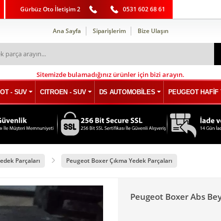
Gürbüz Oto İletişim 2
0531 602 68 61
Ana Sayfa
Siparişlerim
Bize Ulaşın
Sitemizde bulamadığınız ürünler için bizi arayın.
OT - SUV
CITROEN - SUV
DS AUTOMOBİLES
PEUGEOT HAFİF 
edek Parçaları
Peugeot Boxer Çıkma Yedek Parçaları
Peugeot Boxer Abs Be