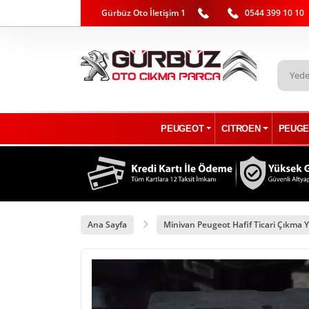
Gürbüz Oto İletişim 1
0544 399 10 10
PEUGEOT
CITROEN
PEUGE
Ana Sayfa
Minivan Peugeot Hafif Ticari Çıkma Y