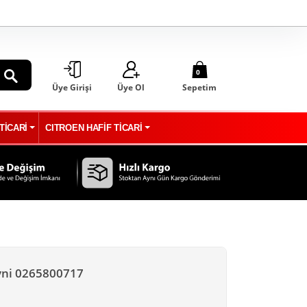
0
Üye Girişi
Üye Ol
Sepetim
ARA
TİCARİ
CITROEN HAFİF TİCARİ
yni 0265800717