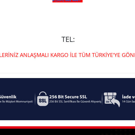
TEL:
ŞLERİNİZ ANLAŞMALI KARGO İLE TÜM TÜRKİYE'YE GÖND