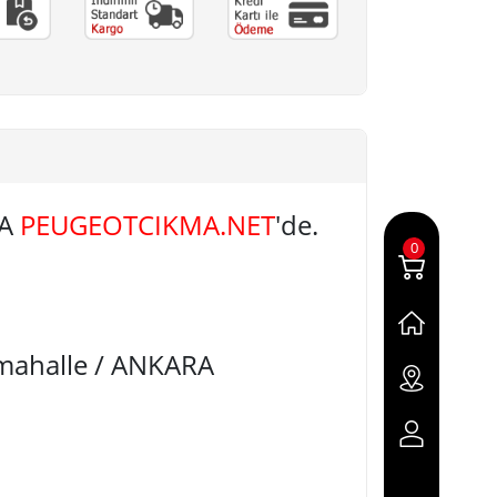
LA
PEUGEOTCIKMA.NET
'de.
0
imahalle / ANKARA