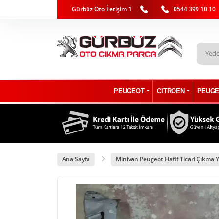
Gürbüz Oto İletişim 1
0544 399 10 10
PEUGEOT
CITROEN
PEUGE
Ana Sayfa
Minivan Peugeot Hafif Ticari Çıkma Y