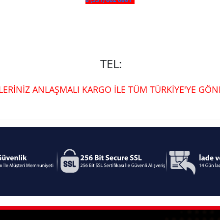
TEL:
ŞLERİNİZ ANLAŞMALI KARGO İLE TÜM TÜRKİYE'YE GÖND