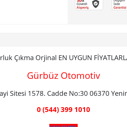
rluk Çıkma Orjinal EN UYGUN FİYATLAR
Gürbüz Otomotiv
nayi Sitesi 1578. Cadde No:30 06370 Yen
0 (544) 399 1010
0 (531) 602 6861