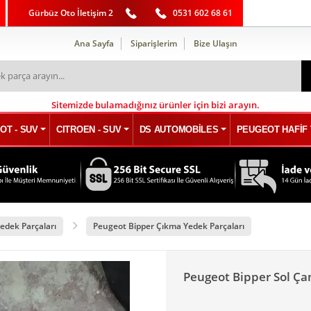
Gürbüz Oto İletişim 2
0531 602 68 61
Ana Sayfa
Siparişlerim
Bize Ulaşın
Sitemizde bulamadığınız ürünler için bizi arayın.
OT - SUV
CITROEN - SUV
DS AUTOMOBİLES
PEUGEOT HAFİF 
edek Parçaları
Peugeot Bipper Çıkma Yedek Parçaları
Peugeot Bipper Sol Ça