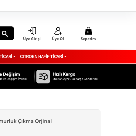
0
Üye Girişi
Üye Ol
Sepetim
ARA
TİCARİ
CITROEN HAFİF TİCARİ
murluk Çıkma Orjinal