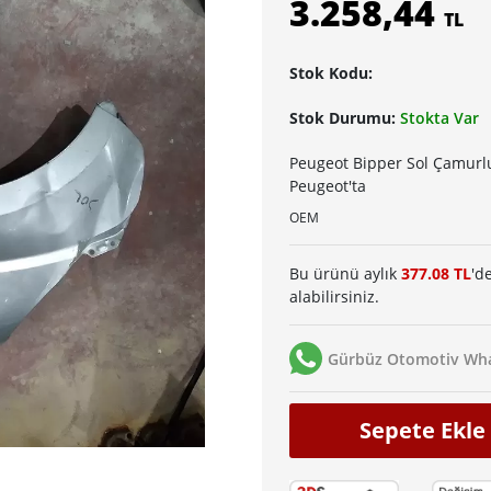
3.258,44
TL
Stok Kodu:
Stok Durumu:
Stokta Var
Peugeot Bipper Sol Çamurlu
Peugeot'ta
OEM
Bu ürünü aylık
377.08 TL
'd
alabilirsiniz.
Gürbüz Otomotiv Wha
Sepete Ekle