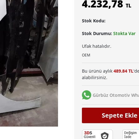
4.232,78
TL
Stok Kodu:
Stok Durumu:
Stokta Var
Ufak hatalıdır.
OEM
Bu ürünü aylık
489.84 TL
'd
alabilirsiniz.
Gürbüz Otomotiv Wha
Sepete Ekle