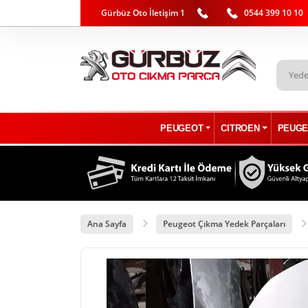
Gürbüz Oto İletişim 1
0544 399 10 10
PEUGEOT
CITROEN
PEUGE
Ana Sayfa
Peugeot Çıkma Yedek Parçaları