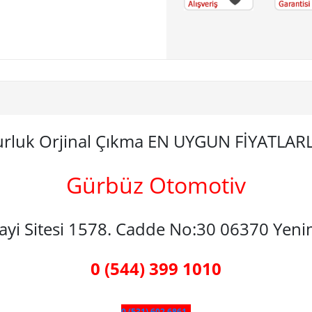
rluk Orjinal Çıkma EN UYGUN FİYATLAR
Gürbüz Otomotiv
nayi Sitesi 1578. Cadde No:30 06370 Yen
0 (544) 399 1010
0 (531) 602 6861