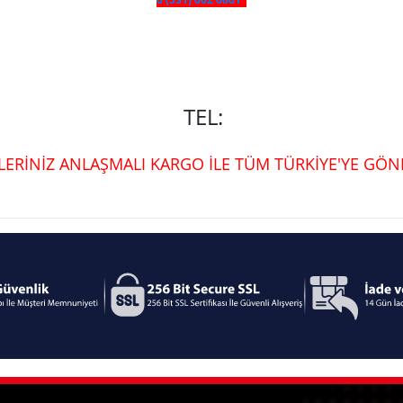
TEL:
ŞLERİNİZ ANLAŞMALI KARGO İLE TÜM TÜRKİYE'YE GÖND