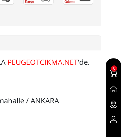
LA
PEUGEOTCIKMA.NET
'de.
0
imahalle / ANKARA