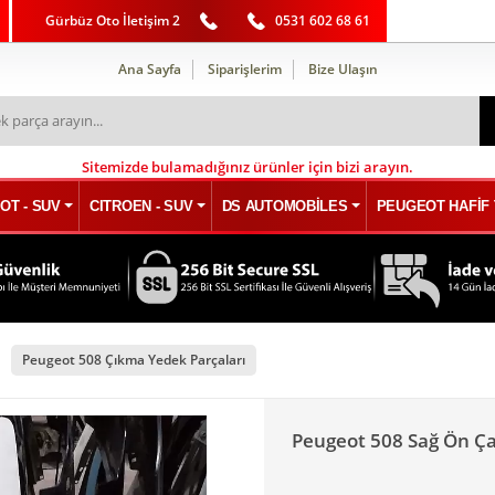
Gürbüz Oto İletişim 2
0531 602 68 61
Ana Sayfa
Siparişlerim
Bize Ulaşın
Sitemizde bulamadığınız ürünler için bizi arayın.
OT - SUV
CITROEN - SUV
DS AUTOMOBİLES
PEUGEOT HAFİF 
Peugeot 508 Çıkma Yedek Parçaları
Peugeot 508 Sağ Ön Ç