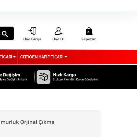
0
Üye Girişi
Üye Ol
Sepetim
ARA
TİCARİ
CITROEN HAFİF TİCARİ
amurluk Orjinal Çıkma