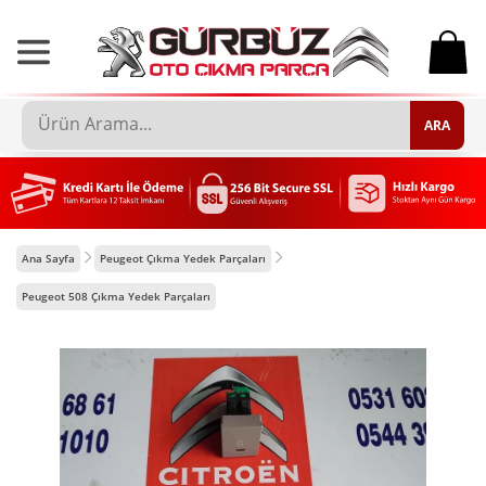
0
ARA
Ana Sayfa
Peugeot Çıkma Yedek Parçaları
Peugeot 508 Çıkma Yedek Parçaları