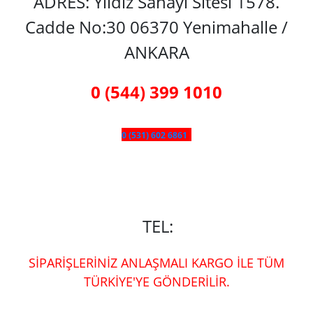
ADRES: Yıldız Sanayi Sitesi 1578.
Cadde No:30 06370 Yenimahalle /
ANKARA
0 (544) 399 1010
0 (531) 602 6861
TEL:
SİPARİŞLERİNİZ ANLAŞMALI KARGO İLE TÜM
TÜRKİYE'YE GÖNDERİLİR.