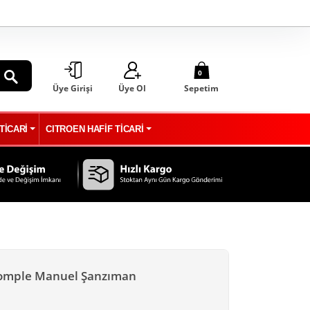
0
Üye Girişi
Üye Ol
Sepetim
ARA
TİCARİ
CITROEN HAFİF TİCARİ
Komple Manuel Şanzıman