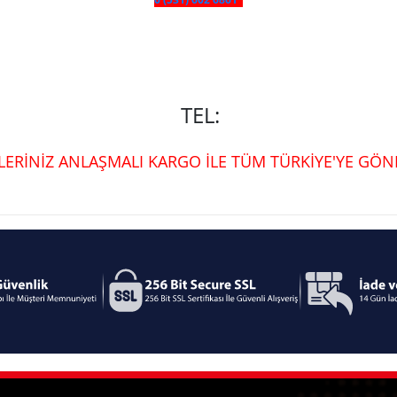
TEL:
ŞLERİNİZ ANLAŞMALI KARGO İLE TÜM TÜRKİYE'YE GÖND