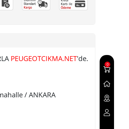
RLA
PEUGEOTCIKMA.NET
'de.
0
imahalle / ANKARA