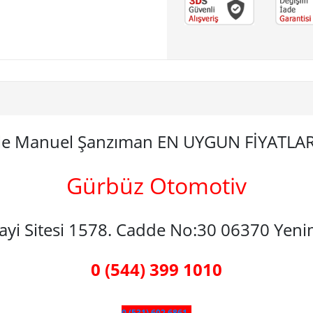
ple Manuel Şanzıman EN UYGUN FİYATLA
Gürbüz Otomotiv
nayi Sitesi 1578. Cadde No:30 06370 Yen
0 (544) 399 1010
0 (531) 602 6861