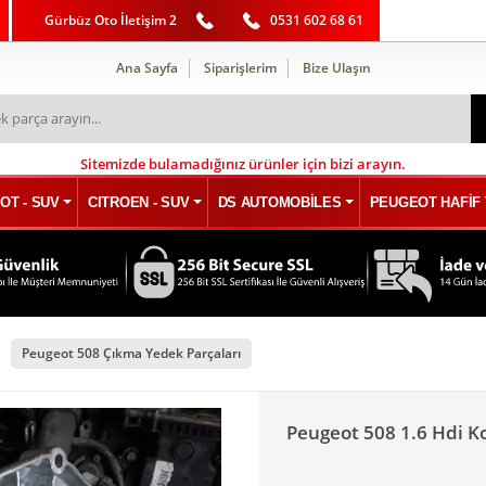
Gürbüz Oto İletişim 2
0531 602 68 61
Ana Sayfa
Siparişlerim
Bize Ulaşın
Sitemizde bulamadığınız ürünler için bizi arayın.
OT - SUV
CITROEN - SUV
DS AUTOMOBİLES
PEUGEOT HAFİF 
Peugeot 508 Çıkma Yedek Parçaları
Peugeot 508 1.6 Hdi 