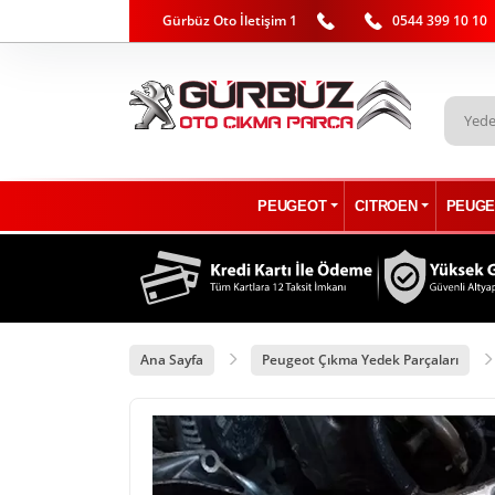
Gürbüz Oto İletişim 1
0544 399 10 10
PEUGEOT
CITROEN
PEUGE
Ana Sayfa
Peugeot Çıkma Yedek Parçaları