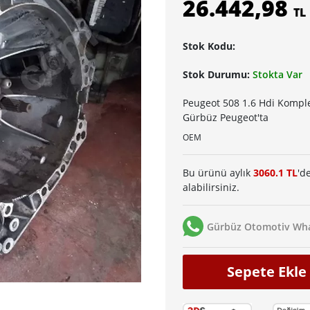
26.442,98
TL
Stok Kodu:
Stok Durumu:
Stokta Var
Peugeot 508 1.6 Hdi Kompl
Gürbüz Peugeot'ta
OEM
Bu ürünü aylık
3060.1 TL
'd
alabilirsiniz.
Gürbüz Otomotiv Wha
Sepete Ekle