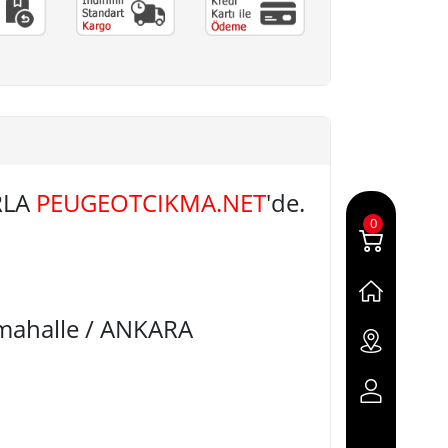
RLA
PEUGEOTCIKMA.NET
'de.
0
imahalle / ANKARA