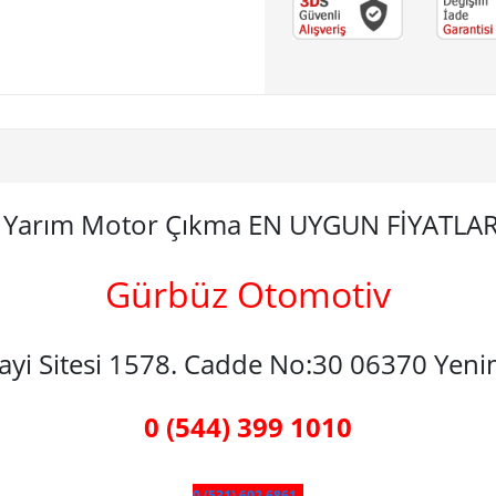
5 Yarım Motor Çıkma EN UYGUN FİYATLA
Gürbüz Otomotiv
nayi Sitesi 1578. Cadde No:30 06370 Yen
0 (544) 399 1010
0 (531) 602 6861