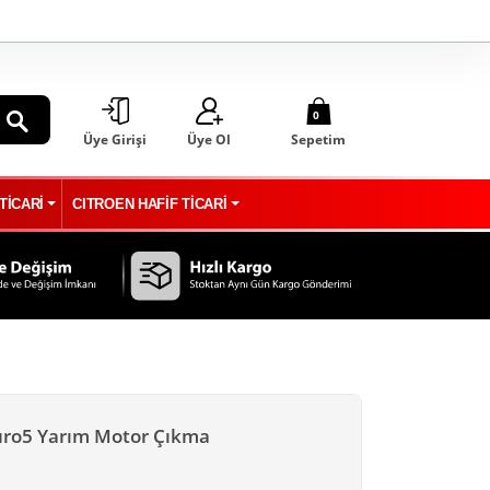
0
Üye Girişi
Üye Ol
Sepetim
ARA
TİCARİ
CITROEN HAFİF TİCARİ
uro5 Yarım Motor Çıkma