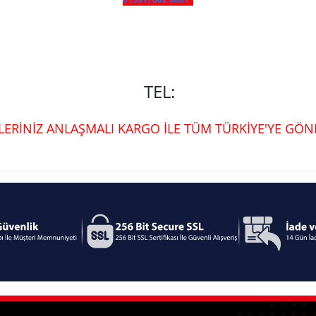
TEL:
ŞLERİNİZ ANLAŞMALI KARGO İLE TÜM TÜRKİYE'YE GÖND