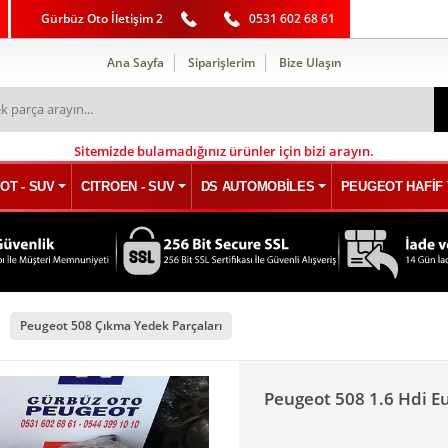
Gürbüz Oto İletişim 2
0531 602 68 61
Ana Sayfa
Siparişlerim
Bize Ulaşın
Sitemizde bulamadığınız ürünler için bizi arayın.
OT - SUV
CITROEN - SUV
DS AUTOMOBİLES
PEUGEOT HAFİF 
Peugeot 508 Çıkma Yedek Parçaları
Peugeot 508 1.6 Hdi E