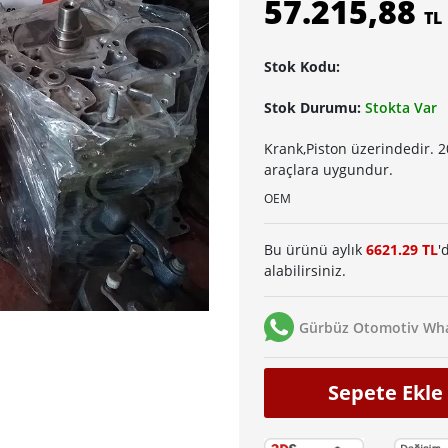
57.215,88
TL
Stok Kodu:
Stok Durumu:
Stokta Var
Krank,Piston üzerindedir. 2
araçlara uygundur.
OEM
Bu ürünü aylık
6621.29 TL
'
alabilirsiniz.
Gürbüz Otomotiv Wha
Sepete Ekle