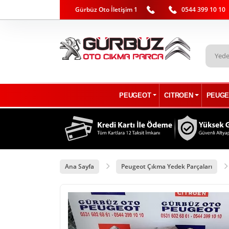
Gürbüz Oto İletişim 1
0544 399 10 10
PEUGEOT
CITROEN
PEUGE
Ana Sayfa
Peugeot Çıkma Yedek Parçaları