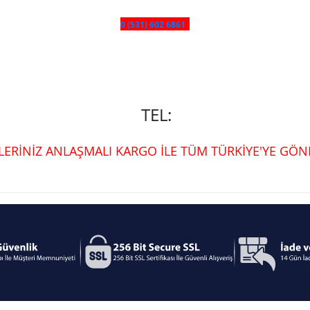
0 (531) 602 6861
TEL:
ŞLERİNİZ ANLAŞMALI KARGO İLE TÜM TÜRKİYE'YE GÖND