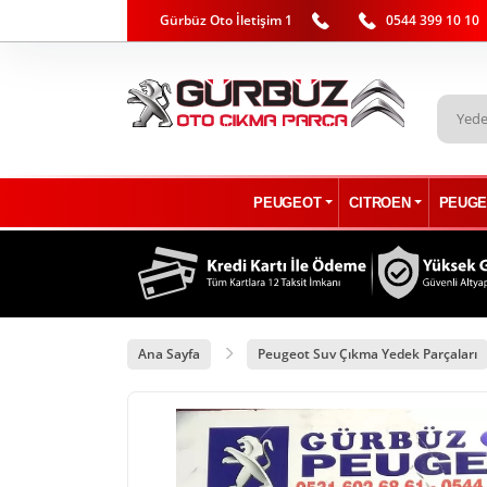
Gürbüz Oto İletişim 1
0544 399 10 10
PEUGEOT
CITROEN
PEUGE
Ana Sayfa
Peugeot Suv Çıkma Yedek Parçaları