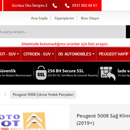
Gürbüz Oto İletişim 2
0531 602 68 61
Ana Sayfa
Siparişlerim
Bize Ulaşın
Sitemizde bulamadığınız ürünler için bizi arayın.
OT - SUV
CITROEN - SUV
DS AUTOMOBİLES
PEUGEOT HAFİF 
Peugeot 5008 Çıkma Yedek Parçaları
Peugeot 5008 Sağ Klima
(2019+)