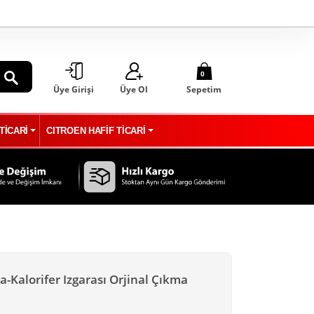
0
Üye Girişi
Üye Ol
Sepetim
ARA
TİCARİ
CITROEN HAFİF TİCARİ
-Kalorifer Izgarası Orjinal Çıkma