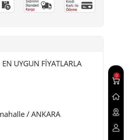
9+) EN UYGUN FİYATLARLA
0
imahalle / ANKARA