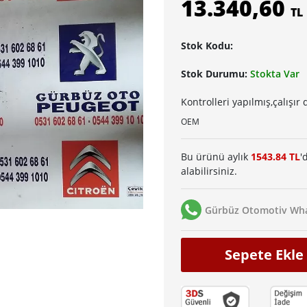
13.340,60
TL
Stok Kodu:
Stok Durumu:
Stokta Var
Kontrolleri yapılmış,çalışı
OEM
Bu ürünü aylık
1543.84 TL
'
alabilirsiniz.
Gürbüz Otomotiv Wha
Sepete Ekle