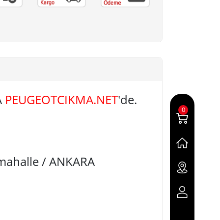
A
PEUGEOTCIKMA.NET
'de.
0
imahalle / ANKARA