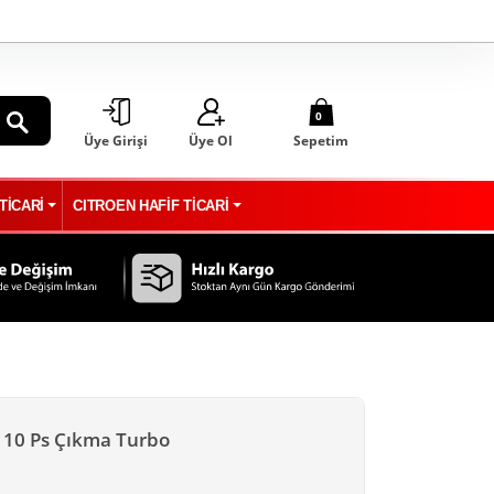
0
Üye Girişi
Üye Ol
Sepetim
ARA
TİCARİ
CITROEN HAFİF TİCARİ
110 Ps Çıkma Turbo