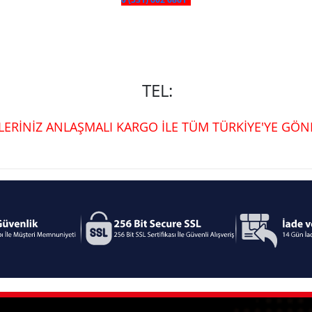
TEL:
ŞLERİNİZ ANLAŞMALI KARGO İLE TÜM TÜRKİYE'YE GÖND