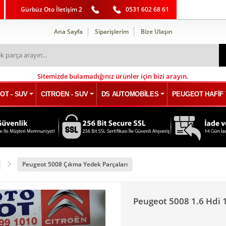
Gürbüz Oto İletişim 2
0531 602 68 61
Ana Sayfa
Siparişlerim
Bize Ulaşın
Sitemizde bulamadığınız ürünler için bizi arayın.
OT - SUV
CITROEN - SUV
DS AUTOMOBİLES
PEUGEOT HAFİF 
Peugeot 5008 Çıkma Yedek Parçaları
Peugeot 5008 1.6 Hdi 