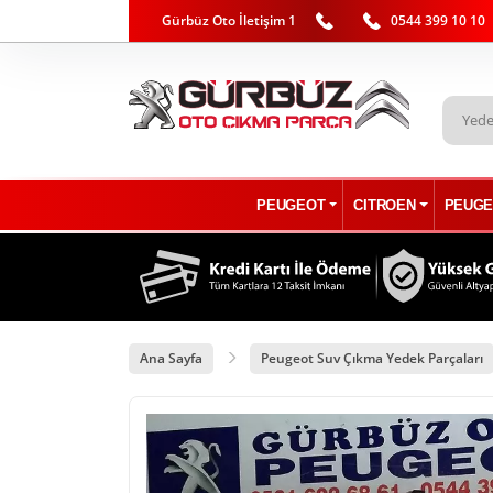
Gürbüz Oto İletişim 1
0544 399 10 10
PEUGEOT
CITROEN
PEUGE
Ana Sayfa
Peugeot Suv Çıkma Yedek Parçaları