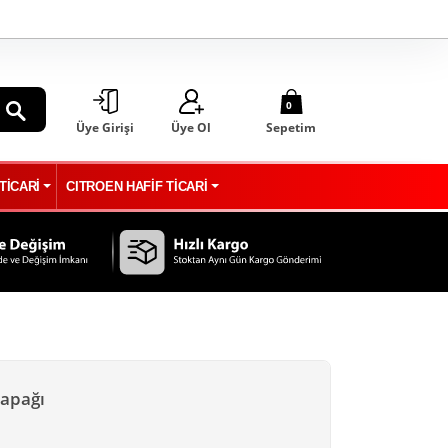
0
Üye Girişi
Üye Ol
Sepetim
ARA
TİCARİ
CITROEN HAFİF TİCARİ
Kapağı