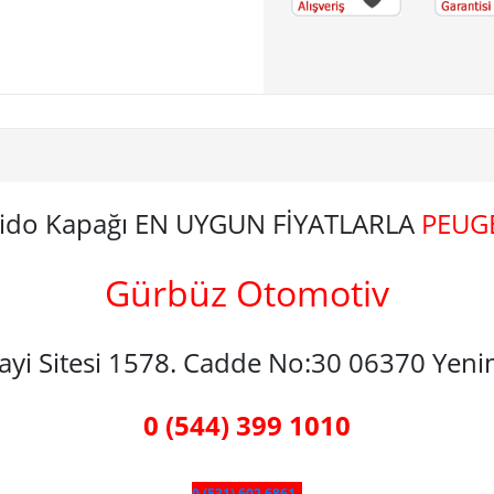
pido Kapağı EN UYGUN FİYATLARLA
PEUG
Gürbüz Otomotiv
nayi Sitesi 1578. Cadde No:30 06370 Yen
0 (544) 399 1010
0 (531) 602 6861