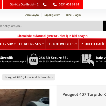
Gürbüz Oto İletişim 2
0531 602 68 61
Ana Sayfa
Siparişlerim
Bize Ulaşın
Sitemizde bulamadığınız ürünler için bizi arayın.
OT - SUV
CITROEN - SUV
DS AUTOMOBİLES
PEUGEOT HAFİF 
Peugeot 407 Çıkma Yedek Parçaları
Peugeot 407 Torpido 