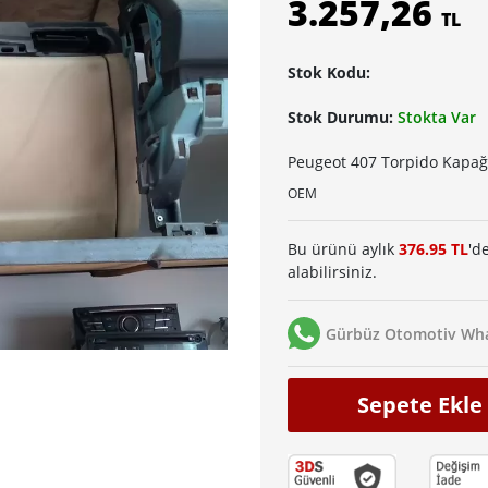
3.257,26
TL
Stok Kodu:
Stok Durumu:
Stokta Var
Peugeot 407 Torpido Kapağı
OEM
Bu ürünü aylık
376.95 TL
'd
alabilirsiniz.
Gürbüz Otomotiv Wha
Sepete Ekle