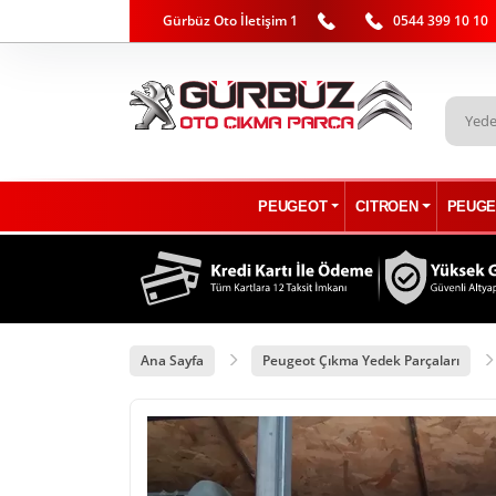
Gürbüz Oto İletişim 1
0544 399 10 10
PEUGEOT
CITROEN
PEUGE
Ana Sayfa
Peugeot Çıkma Yedek Parçaları