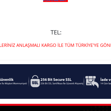
TEL:
ŞLERİNİZ ANLAŞMALI KARGO İLE TÜM TÜRKİYE'YE GÖND