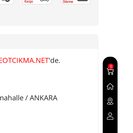
EOTCIKMA.NET
'de.
0
imahalle / ANKARA