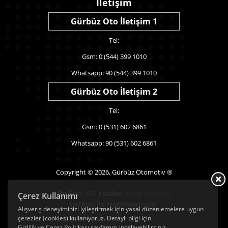
İletişim
Gürbüz Oto İletişim 1
Tel:
Gsm: 0 (544) 399 1010
Whatsapp: 90 (544) 399 1010
Gürbüz Oto İletişim 2
Tel:
Gsm: 0 (531) 602 6861
Whatsapp: 90 (531) 602 6861
Copyright © 2026, Gürbüz Otomotiv ®
Bu Site,
US Yazılım
Web Tasarım
Çerez Kullanımı
sistemi ile Hazırlanmıştır.
Alışveriş deneyiminizi iyileştirmek için yasal düzenlemelere uygun
çerezler (cookies) kullanıyoruz. Detaylı bilgi için
Gizlilik ve Çerez Politikası
sayfamızı inceleyebilirsiniz.