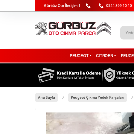
Gürbüz Oto İletişim 1
0544 399 10 10
PEUGEOT
CITROEN
PEUGE
Ana Sayfa
Peugeot Çıkma Yedek Parçaları