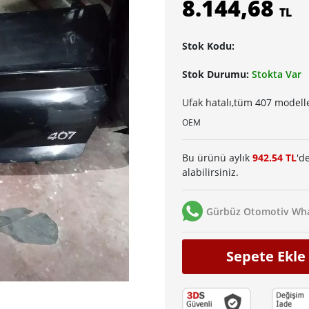
8.144,68
TL
Stok Kodu:
Stok Durumu:
Stokta Var
Ufak hatalı,tüm 407 modell
OEM
Bu ürünü aylık
942.54 TL
'd
alabilirsiniz.
Gürbüz Otomotiv Wha
Sepete Ekle