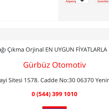
ağı Çıkma Orjinal EN UYGUN FİYATLARLA
Gürbüz Otomotiv
nayi Sitesi 1578. Cadde No:30 06370 Yen
0 (544) 399 1010
0 (531) 602 6861