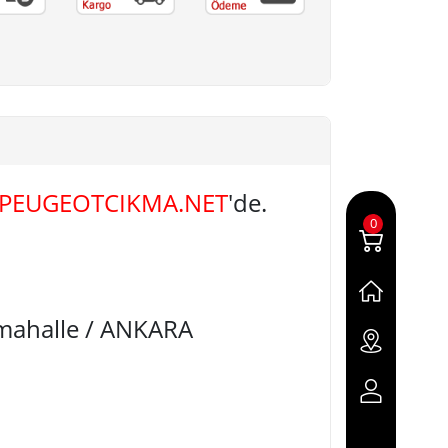
PEUGEOTCIKMA.NET
'de.
0
imahalle / ANKARA