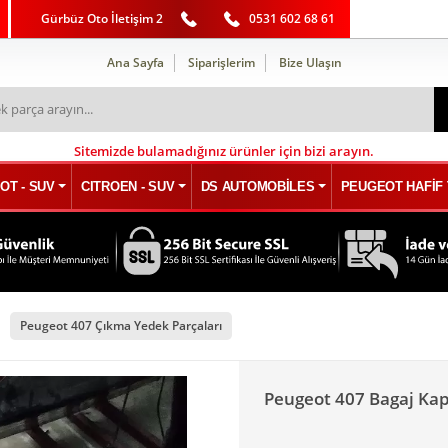
Gürbüz Oto İletişim 2
0531 602 68 61
Ana Sayfa
Siparişlerim
Bize Ulaşın
Sitemizde bulamadığınız ürünler için bizi arayın.
OT - SUV
CITROEN - SUV
DS AUTOMOBİLES
PEUGEOT HAFİF 
Peugeot 407 Çıkma Yedek Parçaları
Peugeot 407 Bagaj Kap