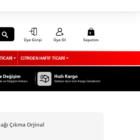
0
Üye Girişi
Üye Ol
Sepetim
ARA
TİCARİ
CITROEN HAFİF TİCARİ
ağı Çıkma Orjinal