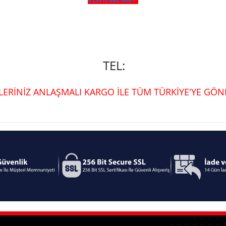
TEL:
ŞLERİNİZ ANLAŞMALI KARGO İLE TÜM TÜRKİYE'YE GÖND