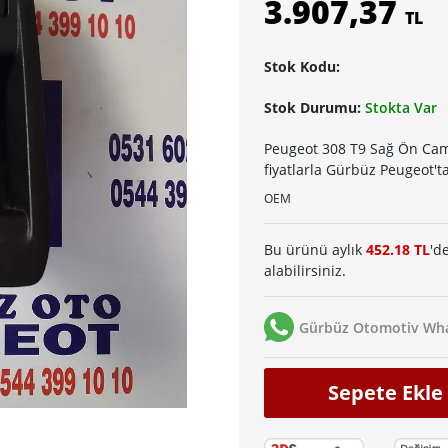
3.907,37
TL
Stok Kodu:
Stok Durumu:
Stokta Var
Peugeot 308 T9 Sağ Ön Cam
fiyatlarla Gürbüz Peugeot't
OEM
Bu ürünü aylık
452.18 TL
'd
alabilirsiniz.
Gürbüz Otomotiv Wha
Sepete Ekle