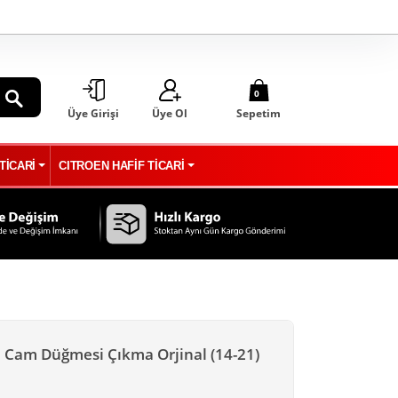
0
Üye Girişi
Üye Ol
Sepetim
ARA
TİCARİ
CITROEN HAFİF TİCARİ
 Cam Düğmesi Çıkma Orjinal (14-21)