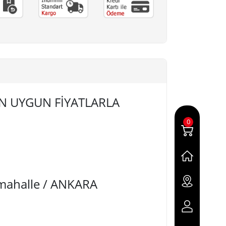
 EN UYGUN FİYATLARLA
0
imahalle / ANKARA