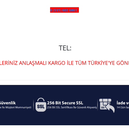
0 (531) 602 6861
TEL:
ŞLERİNİZ ANLAŞMALI KARGO İLE TÜM TÜRKİYE'YE GÖND