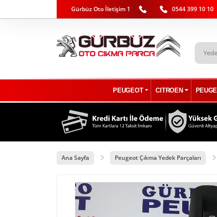
Gürbüz Oto İletişim 1
0544 399 10 10
PEUGEOT
CITROEN
PEUGE
Ana Sayfa
Peugeot Çıkma Yedek Parçaları