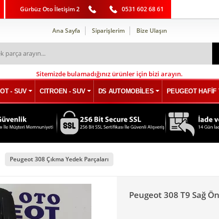
Gürbüz Oto İletişim 2
0531 602 68 61
Ana Sayfa
Siparişlerim
Bize Ulaşın
Sitemizde bulamadığınız ürünler için bizi arayın.
OT - SUV
CITROEN - SUV
DS AUTOMOBİLES
PEUGEOT HAFİF 
Peugeot 308 Çıkma Yedek Parçaları
Peugeot 308 T9 Sağ Ön