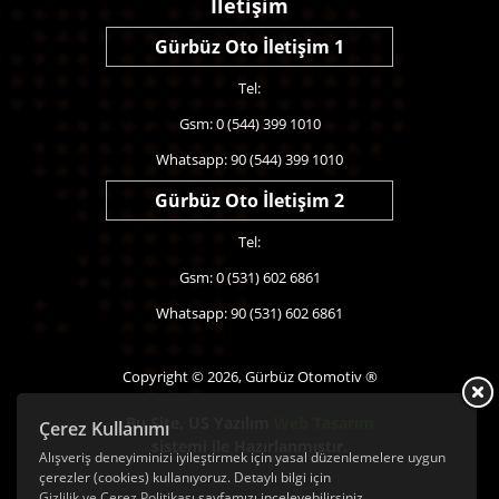
İletişim
Gürbüz Oto İletişim 1
Tel:
Gsm: 0 (544) 399 1010
Whatsapp: 90 (544) 399 1010
Gürbüz Oto İletişim 2
Tel:
Gsm: 0 (531) 602 6861
Whatsapp: 90 (531) 602 6861
Copyright © 2026, Gürbüz Otomotiv ®
Bu Site,
US Yazılım
Web Tasarım
Çerez Kullanımı
sistemi ile Hazırlanmıştır.
Alışveriş deneyiminizi iyileştirmek için yasal düzenlemelere uygun
çerezler (cookies) kullanıyoruz. Detaylı bilgi için
Gizlilik ve Çerez Politikası
sayfamızı inceleyebilirsiniz.