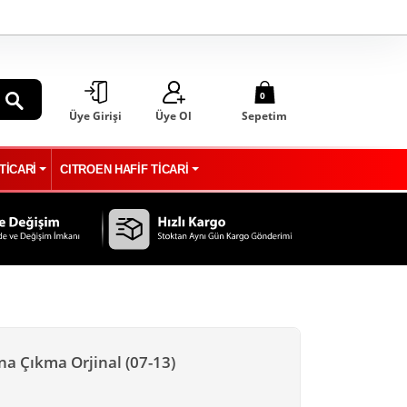
0
Üye Girişi
Üye Ol
Sepetim
ARA
TİCARİ
CITROEN HAFİF TİCARİ
na Çıkma Orjinal (07-13)