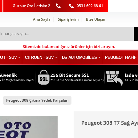
Gürbüz Oto İletişim 2
0531 602 68 61
Ana Sayfa
Siparişlerim
Bize Ulaşın
Sitemizde bulamadığınız ürünler için bizi arayın.
OT - SUV
CITROEN - SUV
DS AUTOMOBİLES
PEUGEOT HAFİF 
Peugeot 308 Çıkma Yedek Parçaları
Peugeot 308 T7 Sağ Ay