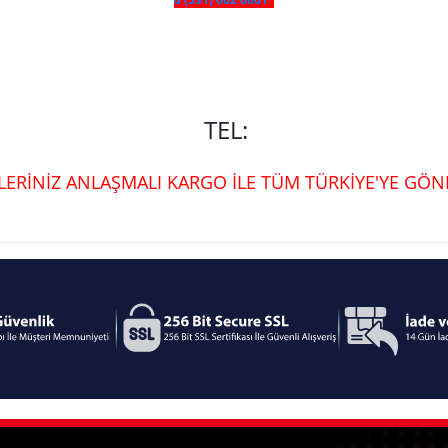
TEL:
ŞLERİNİZ ANLAŞMALI KARGO İLE TÜM TÜRKİYE'YE GÖND