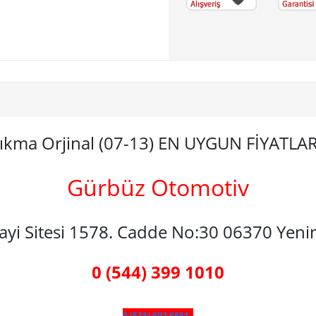
Çıkma Orjinal (07-13) EN UYGUN FİYATLA
Gürbüz Otomotiv
nayi Sitesi 1578. Cadde No:30 06370 Yen
0 (544) 399 1010
0 (531) 602 6861