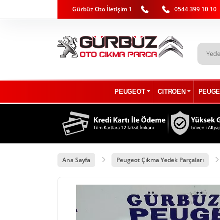
Gürbüz Oto İletişim 1
0544 399 10 10
PEUGEOT
CITROEN
PEUGE
Ana Sayfa
Peugeot Çıkma Yedek Parçaları