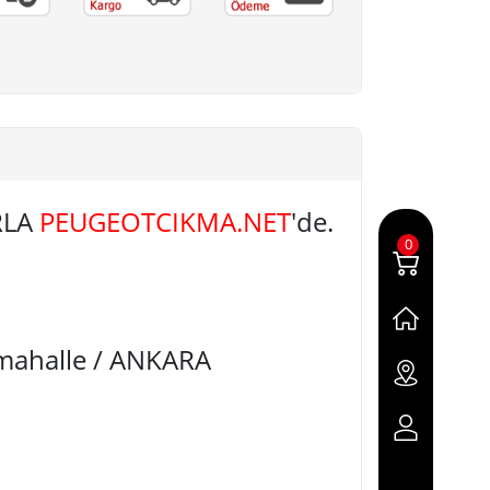
RLA
PEUGEOTCIKMA.NET
'de.
0
imahalle / ANKARA