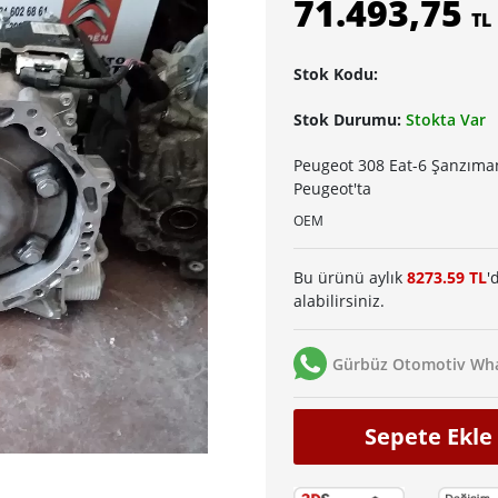
71.493,75
TL
Stok Kodu:
Stok Durumu:
Stokta Var
Peugeot 308 Eat-6 Şanzıma
Peugeot'ta
OEM
Bu ürünü aylık
8273.59 TL
'
alabilirsiniz.
Gürbüz Otomotiv Wha
Sepete Ekle