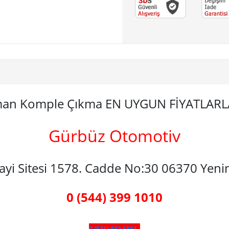
ıman Komple Çıkma EN UYGUN FİYATLAR
Gürbüz Otomotiv
nayi Sitesi 1578. Cadde No:30 06370 Yen
0 (544) 399 1010
0 (531) 602 6861