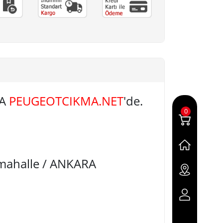
LA
PEUGEOTCIKMA.NET
'de.
0
imahalle / ANKARA