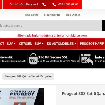
Gürbüz Oto İletişim 2
0531 602 68 61
Ana Sayfa
Siparişlerim
Bize Ulaşın
Sitemizde bulamadığınız ürünler için bizi arayın.
OT - SUV
CITROEN - SUV
DS AUTOMOBİLES
PEUGEOT HAFİF 
Peugeot 308 Çıkma Yedek Parçaları
Peugeot 308 Eat-6 Şa