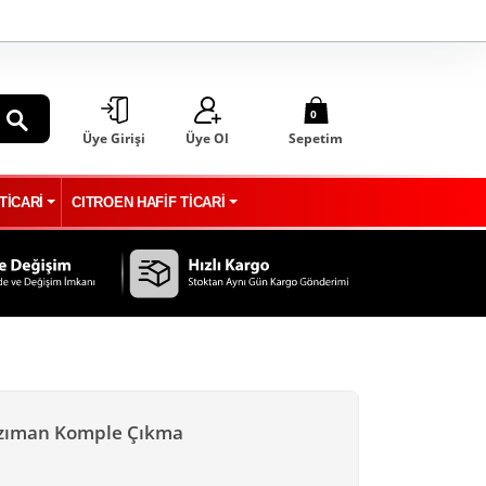
0
Üye Girişi
Üye Ol
Sepetim
ARA
TİCARİ
CITROEN HAFİF TİCARİ
nzıman Komple Çıkma