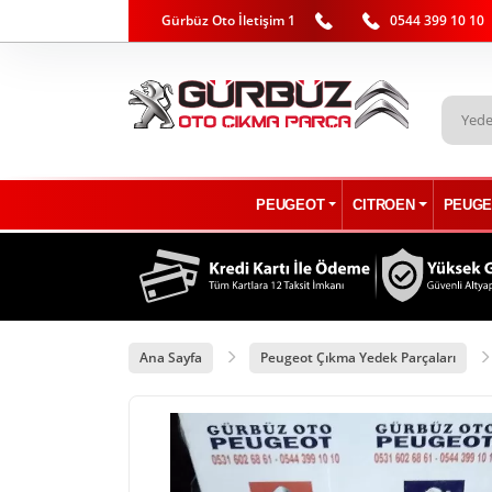
Gürbüz Oto İletişim 1
0544 399 10 10
PEUGEOT
CITROEN
PEUGE
Ana Sayfa
Peugeot Çıkma Yedek Parçaları