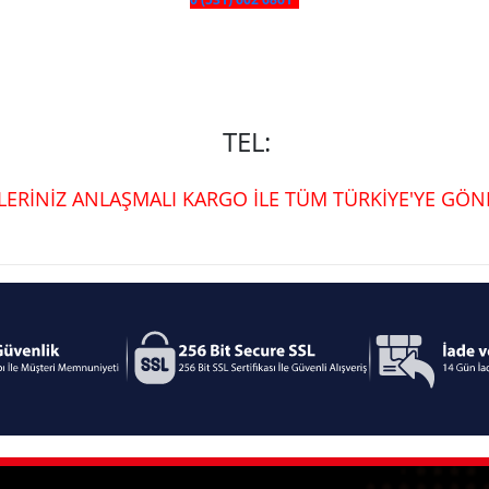
TEL:
ŞLERİNİZ ANLAŞMALI KARGO İLE TÜM TÜRKİYE'YE GÖND