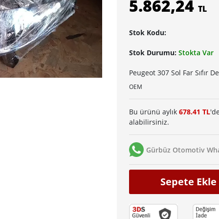
5.862,24
TL
Stok Kodu:
Stok Durumu:
Stokta Var
Peugeot 307 Sol Far Sıfır D
OEM
Bu ürünü aylık
678.41 TL
'd
alabilirsiniz.
Gürbüz Otomotiv Wha
Sepete Ekle