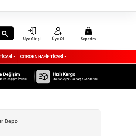
0
Üye Girişi
Üye Ol
Sepetim
ARA
TİCARİ
CITROEN HAFİF TİCARİ
fır Depo