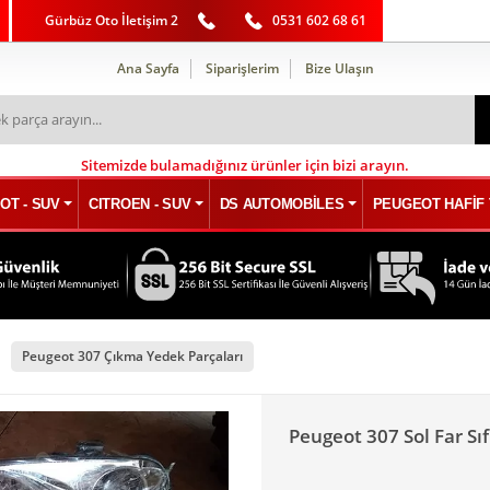
Gürbüz Oto İletişim 2
0531 602 68 61
Ana Sayfa
Siparişlerim
Bize Ulaşın
Sitemizde bulamadığınız ürünler için bizi arayın.
OT - SUV
CITROEN - SUV
DS AUTOMOBİLES
PEUGEOT HAFİF 
Peugeot 307 Çıkma Yedek Parçaları
Peugeot 307 Sol Far Sı