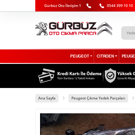
Gürbüz Oto İletişim 1
0544 399 10 10
PEUGEOT
CITROEN
PEUGE
Ana Sayfa
Peugeot Çıkma Yedek Parçaları