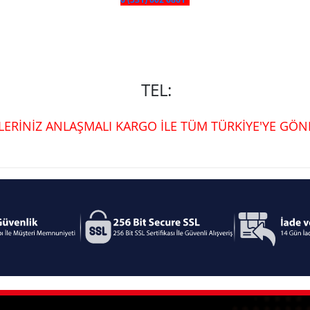
TEL:
ŞLERİNİZ ANLAŞMALI KARGO İLE TÜM TÜRKİYE'YE GÖND