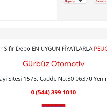
ar Sıfır Depo EN UYGUN FİYATLARLA
PEU
Gürbüz Otomotiv
nayi Sitesi 1578. Cadde No:30 06370 Yen
0 (544) 399 1010
0 (531) 602 6861