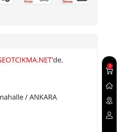
GEOTCIKMA.NET
'de.
0
imahalle / ANKARA