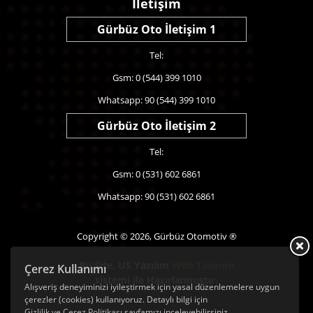
İletişim
Gürbüz Oto İletişim 1
Tel:
Gsm: 0 (544) 399 1010
Whatsapp: 90 (544) 399 1010
Gürbüz Oto İletişim 2
Tel:
Gsm: 0 (531) 602 6861
Whatsapp: 90 (531) 602 6861
Copyright © 2026, Gürbüz Otomotiv ®
Bu Site,
US Yazılım
Web Tasarım
Çerez Kullanımı
sistemi ile Hazırlanmıştır.
Alışveriş deneyiminizi iyileştirmek için yasal düzenlemelere uygun
çerezler (cookies) kullanıyoruz. Detaylı bilgi için
Gizlilik ve Çerez Politikası
sayfamızı inceleyebilirsiniz.