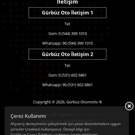
İletişim
Gürbüz Oto İletişim 1
Tel:
Gsm: 0 (544) 399 1010
Whatsapp: 90 (544) 399 1010
Gürbüz Oto İletişim 2
Tel:
Gsm: 0 (531) 602 6861
Whatsapp: 90 (531) 602 6861
Copyright © 2026, Gürbüz Otomotiv ®
Bu Site,
US Yazılım
Web Tasarım
Çerez Kullanımı
sistemi ile Hazırlanmıştır.
Alışveriş deneyiminizi iyileştirmek için yasal düzenlemelere uygun
çerezler (cookies) kullanıyoruz. Detaylı bilgi için
Gizlilik ve Çerez Politikası
sayfamızı inceleyebilirsiniz.