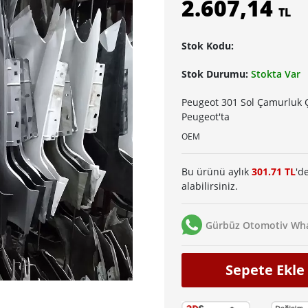
2.607,14
TL
Stok Kodu:
Stok Durumu:
Stokta Var
Peugeot 301 Sol Çamurluk Ç
Peugeot'ta
OEM
Bu ürünü aylık
301.71 TL
'd
alabilirsiniz.
Gürbüz Otomotiv Wha
Sepete Ekle