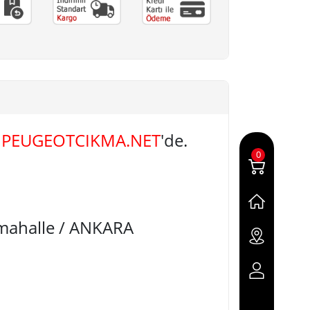
A
PEUGEOTCIKMA.NET
'de.
0
imahalle / ANKARA