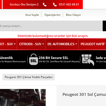
Gürbüz Oto İletişim 2
0531 602 68 61
Ana Sayfa
Siparişlerim
Bize Ulaşın
Sitemizde bulamadığınız ürünler için bizi arayın.
OT - SUV
CITROEN - SUV
DS AUTOMOBİLES
PEUGEOT HAFİF 
Peugeot 301 Çıkma Yedek Parçaları
Peugeot 301 Sol Çamur