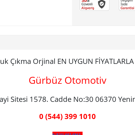
luk Çıkma Orjinal EN UYGUN FİYATLARL
Gürbüz Otomotiv
nayi Sitesi 1578. Cadde No:30 06370 Yen
0 (544) 399 1010
0 (531) 602 6861