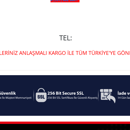
TEL:
ŞLERİNİZ ANLAŞMALI KARGO İLE TÜM TÜRKİYE'YE GÖND