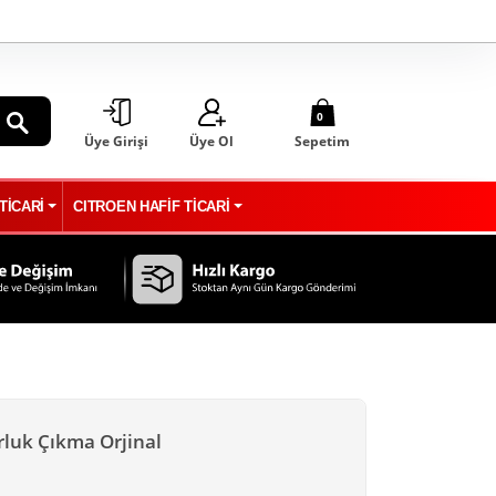
0
Üye Girişi
Üye Ol
Sepetim
ARA
TİCARİ
CITROEN HAFİF TİCARİ
luk Çıkma Orjinal