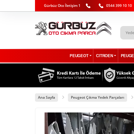
Gürbüz Oto İletişim 1
0544 399 10 10
PEUGEOT
CITROEN
PEUGE
Ana Sayfa
Peugeot Çıkma Yedek Parçaları