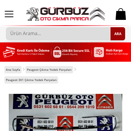
0
ARA
Ana Sayfa
Peugeot Çıkma Yedek Parçaları
Peugeot 301 Çıkma Yedek Parçaları