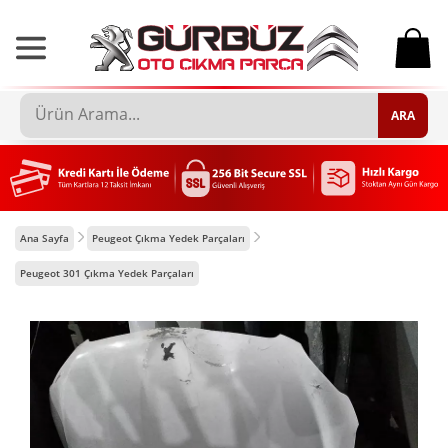
0
ARA
Ana Sayfa
Peugeot Çıkma Yedek Parçaları
Peugeot 301 Çıkma Yedek Parçaları