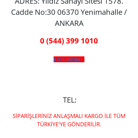
ADRES: Yıldız Sanayi Sitesi 1578.
Cadde No:30 06370 Yenimahalle /
ANKARA
0 (544) 399 1010
0 (531) 602 6861
TEL:
SİPARİŞLERİNİZ ANLAŞMALI KARGO İLE TÜM
TÜRKİYE'YE GÖNDERİLİR.