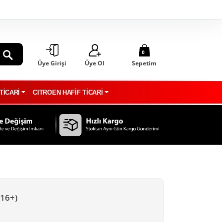
0
Üye Girişi
Üye Ol
Sepetim
ARA
TİCARİ
CITROEN HAFİF TİCARİ
16+)