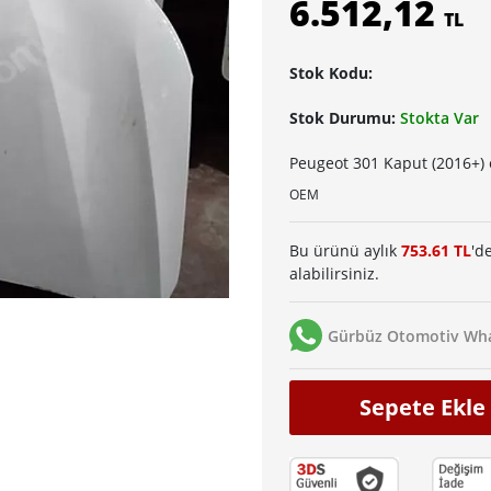
6.512,12
TL
Stok Kodu:
Stok Durumu:
Stokta Var
Peugeot 301 Kaput (2016+) 
OEM
Bu ürünü aylık
753.61 TL
'd
alabilirsiniz.
Gürbüz Otomotiv Wha
Sepete Ekle