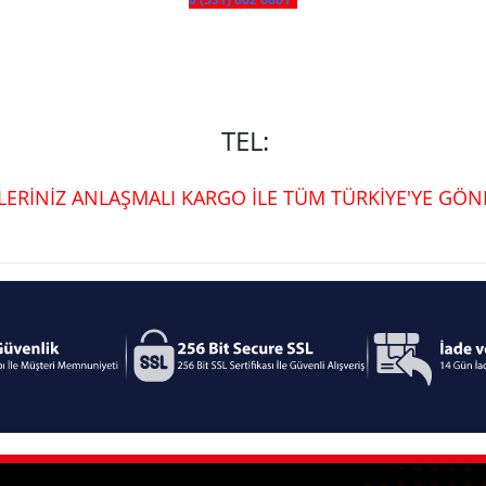
TEL:
ŞLERİNİZ ANLAŞMALI KARGO İLE TÜM TÜRKİYE'YE GÖND