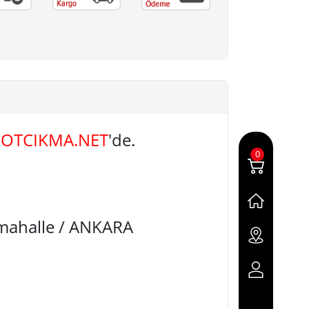
OTCIKMA.NET
'de.
0
imahalle / ANKARA