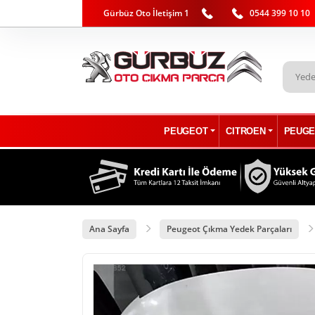
Gürbüz Oto İletişim 1
0544 399 10 10
PEUGEOT
CITROEN
PEUGE
Ana Sayfa
Peugeot Çıkma Yedek Parçaları