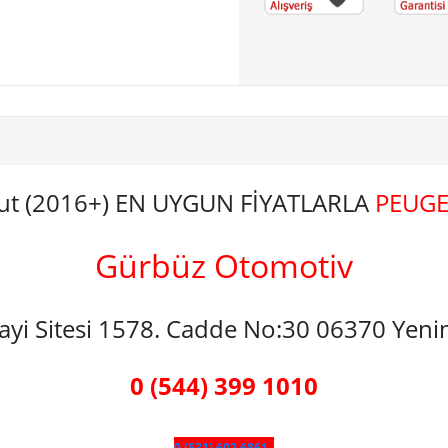
ut (2016+) EN UYGUN FİYATLARLA
PEUGE
Gürbüz Otomotiv
nayi Sitesi 1578. Cadde No:30 06370 Yen
0 (544) 399 1010
0 (531) 602 6861