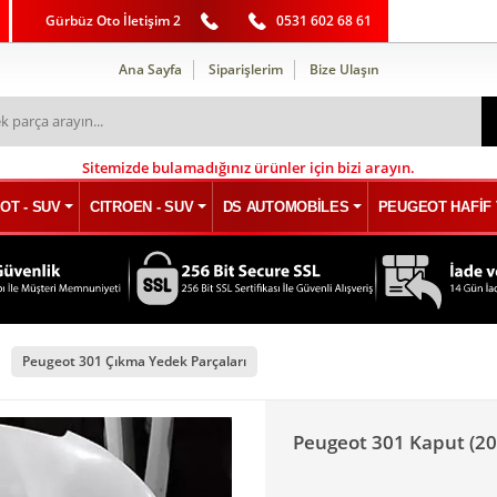
Gürbüz Oto İletişim 2
0531 602 68 61
Ana Sayfa
Siparişlerim
Bize Ulaşın
Sitemizde bulamadığınız ürünler için bizi arayın.
OT - SUV
CITROEN - SUV
DS AUTOMOBİLES
PEUGEOT HAFİF 
Peugeot 301 Çıkma Yedek Parçaları
Peugeot 301 Kaput (20