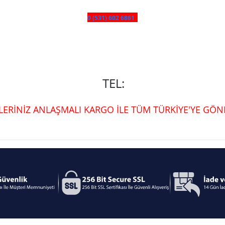
0 (531) 602 6861
TEL:
ŞLERİNİZ ANLAŞMALI KARGO İLE TÜM TÜRKİYE'YE GÖND