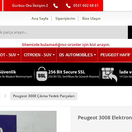
Gürbüz Oto İletişim 2
0531 602 68 61
Ana Sayfa
Siparişlerim
Bize Ulaşın
Sitemizde bulamadığınız ürünler için bizi arayın.
OT - SUV
CITROEN - SUV
DS AUTOMOBİLES
PEUGEOT HAFİF 
Peugeot 3008 Çıkma Yedek Parçaları
Peugeot 3008 Elektron