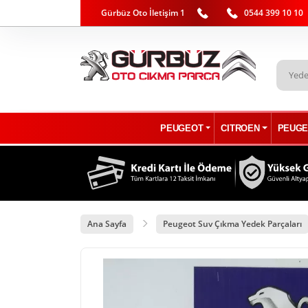
Gürbüz Oto İletişim 1
0544 399 10 10
PEUGEOT
CITROEN
PEUGE
Ana Sayfa
Peugeot Suv Çıkma Yedek Parçaları