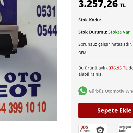
3.257,26
TL
Stok Kodu:
Stok Durumu:
Stokta Var
Sorunsuz çalışır hatasızdır.
OEM
Bu ürünü aylık
376.95 TL
'd
alabilirsiniz.
Gürbüz Otomotiv Wha
Sepete Ekle