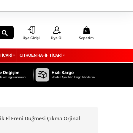
0
Üye Girişi
Üye Ol
Sepetim
ARA
TİCARİ
CITROEN HAFİF TİCARİ
ik El Freni Düğmesi Çıkma Orjinal