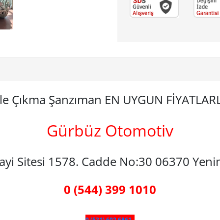
ple Çıkma Şanzıman EN UYGUN FİYATLAR
Gürbüz Otomotiv
nayi Sitesi 1578. Cadde No:30 06370 Yen
0 (544) 399 1010
0 (531) 602 6861