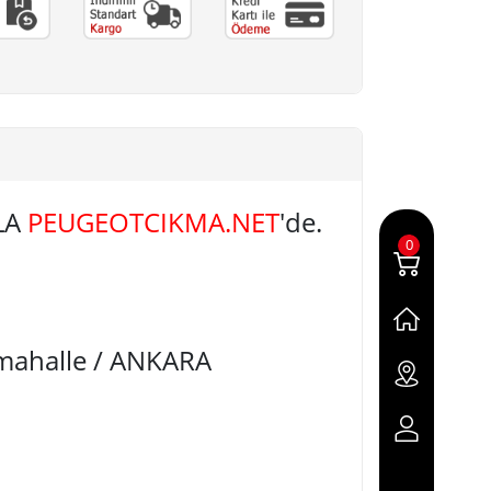
LA
PEUGEOTCIKMA.NET
'de.
0
imahalle / ANKARA