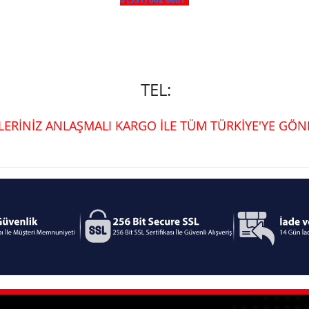
TEL:
ŞLERİNİZ ANLAŞMALI KARGO İLE TÜM TÜRKİYE'YE GÖND