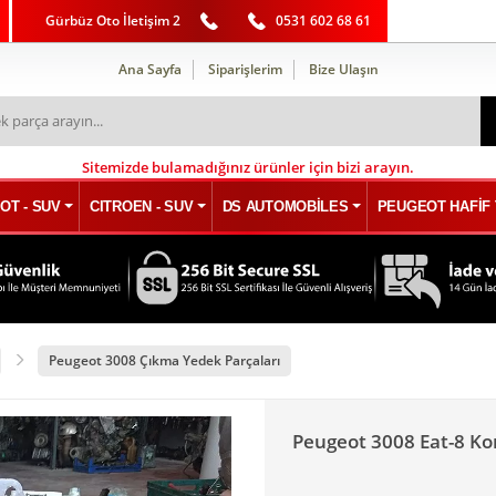
Gürbüz Oto İletişim 2
0531 602 68 61
Ana Sayfa
Siparişlerim
Bize Ulaşın
Sitemizde bulamadığınız ürünler için bizi arayın.
OT - SUV
CITROEN - SUV
DS AUTOMOBİLES
PEUGEOT HAFİF 
Peugeot 3008 Çıkma Yedek Parçaları
Peugeot 3008 Eat-8 K