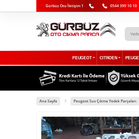
Gürbüz Oto İletişim 1
0544 399 10 10
PEUGEOT
CITROEN
PEUGE
Ana Sayfa
Peugeot Suv Çıkma Yedek Parçaları