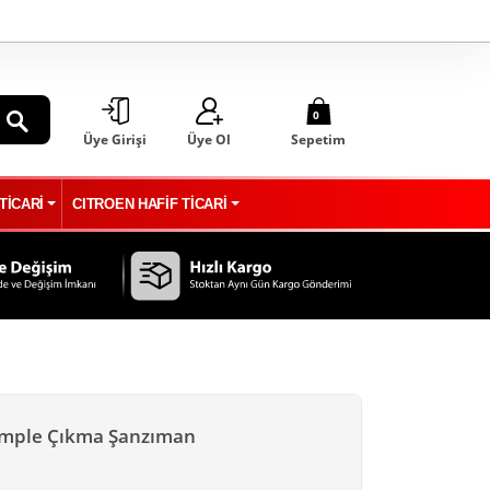
0
Üye Girişi
Üye Ol
Sepetim
ARA
TİCARİ
CITROEN HAFİF TİCARİ
omple Çıkma Şanzıman