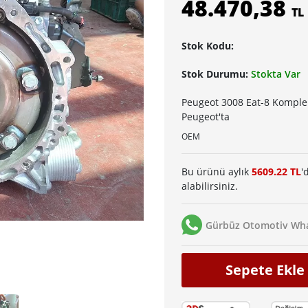
48.470,38
TL
Stok Kodu:
Stok Durumu:
Stokta Var
Peugeot 3008 Eat-8 Komple
Peugeot'ta
OEM
Bu ürünü aylık
5609.22 TL
'
alabilirsiniz.
Gürbüz Otomotiv Wha
Sepete Ekle