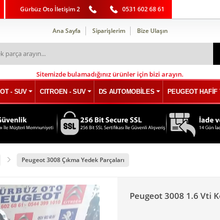
Gürbüz Oto İletişim 2
0531 602 68 61
Ana Sayfa
Siparişlerim
Bize Ulaşın
Sitemizde bulamadığınız ürünler için bizi arayın.
OT - SUV
CITROEN - SUV
DS AUTOMOBİLES
PEUGEOT HAFİF 
Peugeot 3008 Çıkma Yedek Parçaları
Peugeot 3008 1.6 Vti