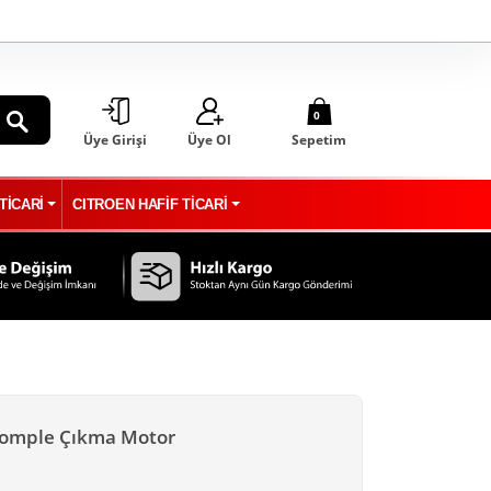
0
Üye Girişi
Üye Ol
Sepetim
ARA
TİCARİ
CITROEN HAFİF TİCARİ
 Komple Çıkma Motor