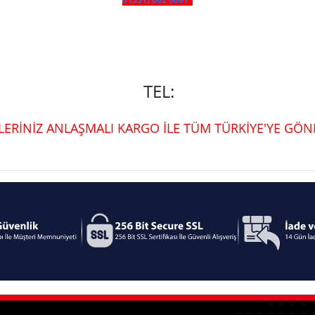
TEL:
ŞLERİNİZ ANLAŞMALI KARGO İLE TÜM TÜRKİYE'YE GÖND