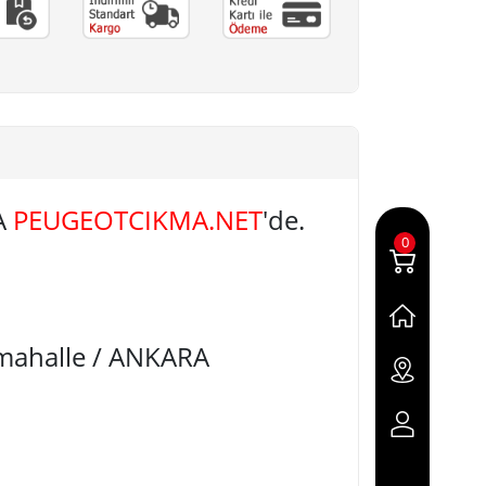
A
PEUGEOTCIKMA.NET
'de.
0
imahalle / ANKARA