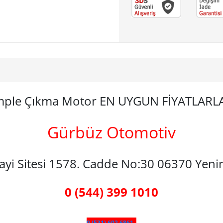
omple Çıkma Motor EN UYGUN FİYATLARL
Gürbüz Otomotiv
nayi Sitesi 1578. Cadde No:30 06370 Yen
0 (544) 399 1010
0 (531) 602 6861