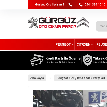
Gürbüz Oto İletişim 1
0544 399 10 10
PEUGEOT
CITROEN
PEUGE
Ana Sayfa
Peugeot Suv Çıkma Yedek Parçaları