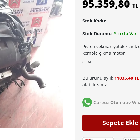
95.359,80
TL
Stok Kodu:
Stok Durumu:
Stokta Var
Piston,sekman,yatak,krank 
komple çıkma motor
OEM
Bu ürünü aylık
11035.48 TL
alabilirsiniz.
Gürbüz Otomotiv Wha
Sepete Ekle