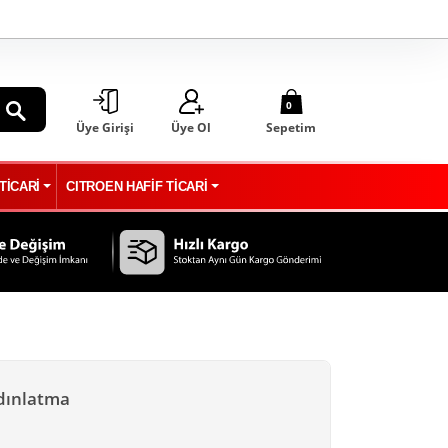
0
Üye Girişi
Üye Ol
Sepetim
ARA
TİCARİ
CITROEN HAFİF TİCARİ
dınlatma