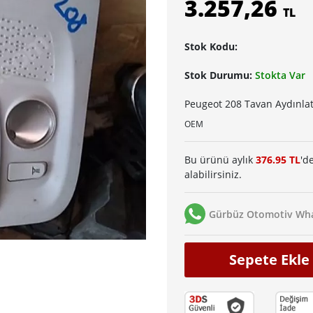
3.257,26
TL
Stok Kodu:
Stok Durumu:
Stokta Var
Peugeot 208 Tavan Aydınlat
OEM
Bu ürünü aylık
376.95 TL
'd
alabilirsiniz.
Gürbüz Otomotiv Wha
Sepete Ekle