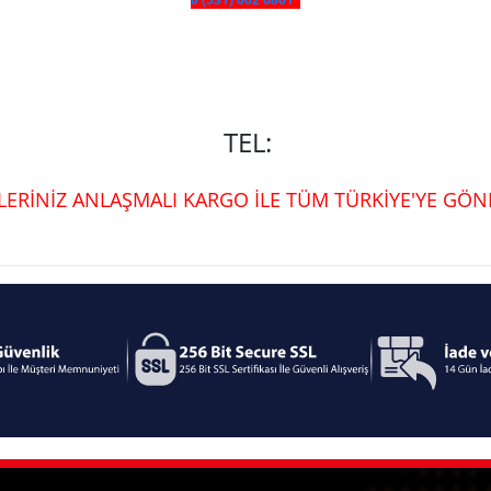
TEL:
ŞLERİNİZ ANLAŞMALI KARGO İLE TÜM TÜRKİYE'YE GÖND