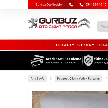
Gürbüz Oto İletişim 1
0544 399 10 10
PEUGEOT
CITROEN
PEUGE
Ana Sayfa
Peugeot Çıkma Yedek Parçaları