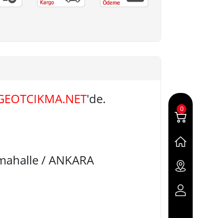
GEOTCIKMA.NET
'de.
0
imahalle / ANKARA