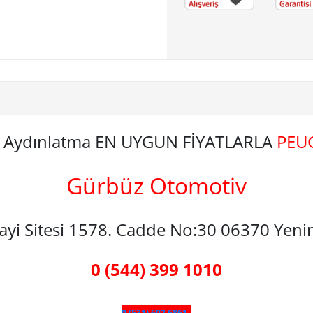
n Aydınlatma EN UYGUN FİYATLARLA
PEU
Gürbüz Otomotiv
nayi Sitesi 1578. Cadde No:30 06370 Yen
0 (544) 399 1010
0 (531) 602 6861