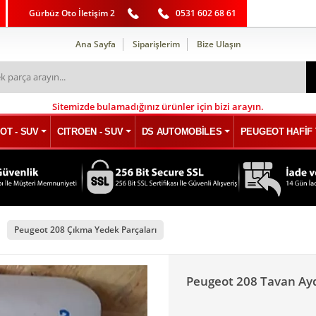
Gürbüz Oto İletişim 2
0531 602 68 61
Ana Sayfa
Siparişlerim
Bize Ulaşın
Sitemizde bulamadığınız ürünler için bizi arayın.
OT - SUV
CITROEN - SUV
DS AUTOMOBİLES
PEUGEOT HAFİF 
Peugeot 208 Çıkma Yedek Parçaları
Peugeot 208 Tavan Ay