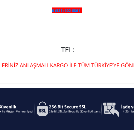
0 (531) 602 6861
TEL:
ŞLERİNİZ ANLAŞMALI KARGO İLE TÜM TÜRKİYE'YE GÖND