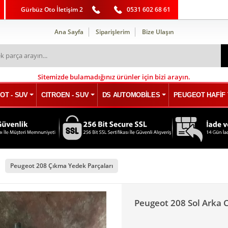
Gürbüz Oto İletişim 2
0531 602 68 61
Ana Sayfa
Siparişlerim
Bize Ulaşın
Sitemizde bulamadığınız ürünler için bizi arayın.
OT - SUV
CITROEN - SUV
DS AUTOMOBİLES
PEUGEOT HAFİF 
Peugeot 208 Çıkma Yedek Parçaları
Peugeot 208 Sol Arka 