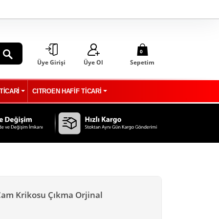
0
Üye Girişi
Üye Ol
Sepetim
ARA
TİCARİ
CITROEN HAFİF TİCARİ
Cam Krikosu Çıkma Orjinal