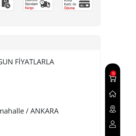
YGUN FİYATLARLA
0
imahalle / ANKARA