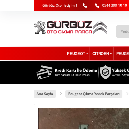
Gürbüz Oto İletişim 1
0544 399 10 10
PEUGEOT
CITROEN
PEUGE
Ana Sayfa
Peugeot Çıkma Yedek Parçaları