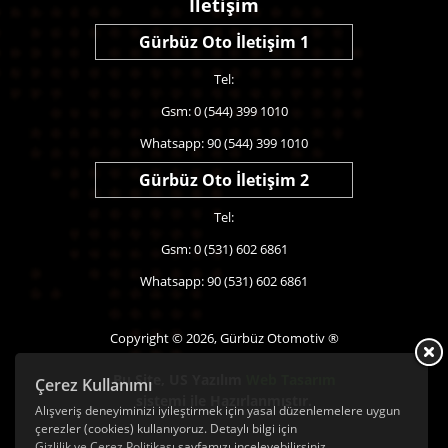
İletişim
Gürbüz Oto İletişim 1
Tel:
Gsm: 0 (544) 399 1010
Whatsapp: 90 (544) 399 1010
Gürbüz Oto İletişim 2
Tel:
Gsm: 0 (531) 602 6861
Whatsapp: 90 (531) 602 6861
Copyright © 2026, Gürbüz Otomotiv ®
Bu Site,
US Yazılım
Web Tasarım
Çerez Kullanımı
sistemi ile Hazırlanmıştır.
Alışveriş deneyiminizi iyileştirmek için yasal düzenlemelere uygun
çerezler (cookies) kullanıyoruz. Detaylı bilgi için
Gizlilik ve Çerez Politikası
sayfamızı inceleyebilirsiniz.