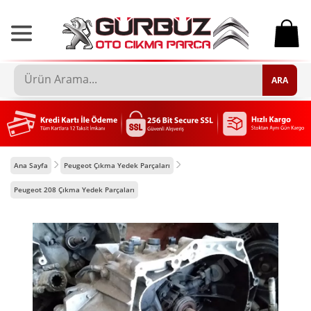
0
ARA
Ana Sayfa
Peugeot Çıkma Yedek Parçaları
Peugeot 208 Çıkma Yedek Parçaları