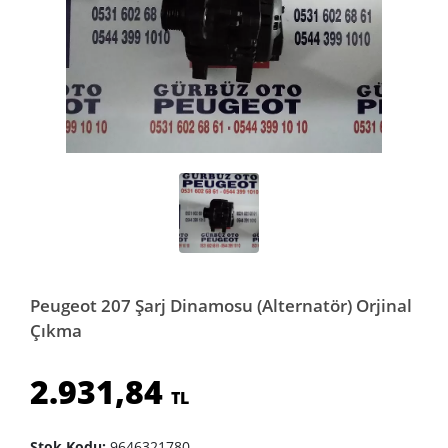
Peugeot 207 Şarj Dinamosu (Alternatör) Orjinal
Çıkma
2.931,84
TL
Stok Kodu:
9646321780