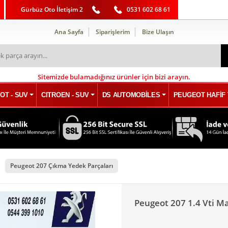
Gürbüz Oto İletişim 2
0531 602 68 61
Ana Sayfa
Siparişlerim
Bize Ulaşın
Sitemizde bulamadığınız ürünler için bizi arayın.
OT - SUV
CITROEN - SUV
DS AUTOMOBİLES
PEUGEOT HAFİF 
Peugeot 207 Çıkma Yedek Parçaları
Peugeot 207 1.4 Vti 