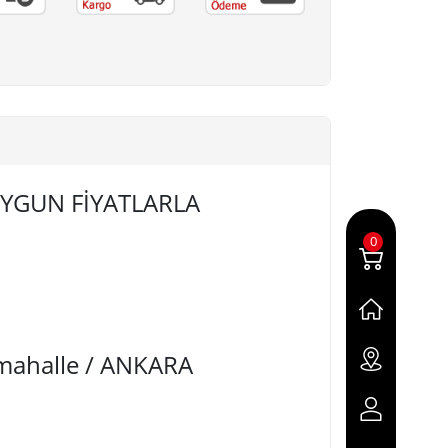
 UYGUN FİYATLARLA
0
imahalle / ANKARA