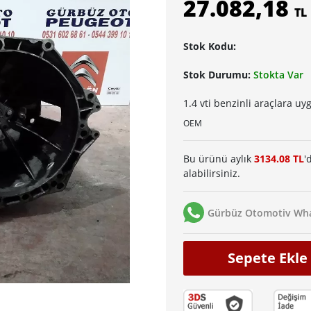
27.082,18
TL
Stok Kodu:
Stok Durumu:
Stokta Var
1.4 vti benzinli araçlara 
OEM
Bu ürünü aylık
3134.08 TL
'
alabilirsiniz.
Gürbüz Otomotiv Wha
Sepete Ekle