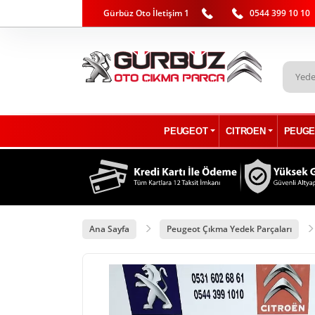
Gürbüz Oto İletişim 1
0544 399 10 10
PEUGEOT
CITROEN
PEUGE
Ana Sayfa
Peugeot Çıkma Yedek Parçaları