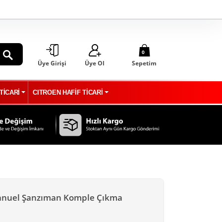
0
Üye Girişi
Üye Ol
Sepetim
ARA
TİCARİ
CITROEN HAFİF TİCARİ
Manuel Şanzıman Komple Çıkma