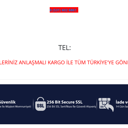
0 (531) 602 6861
TEL:
ŞLERİNİZ ANLAŞMALI KARGO İLE TÜM TÜRKİYE'YE GÖND