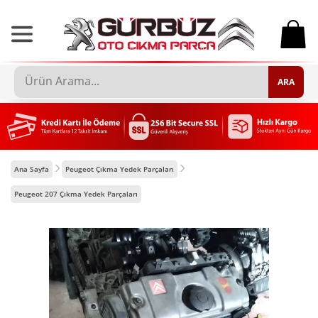
0
ARA
Ana Sayfa
Peugeot Çıkma Yedek Parçaları
Peugeot 207 Çıkma Yedek Parçaları