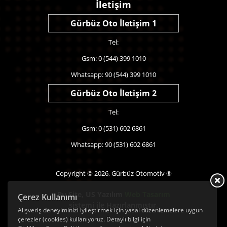
İletişim
Gürbüz Oto İletişim 1
Tel:
Gsm: 0 (544) 399 1010
Whatsapp: 90 (544) 399 1010
Gürbüz Oto İletişim 2
Tel:
Gsm: 0 (531) 602 6861
Whatsapp: 90 (531) 602 6861
Copyright © 2026, Gürbüz Otomotiv ®
Bu Site,
US Yazılım
Web Tasarım
Çerez Kullanımı
sistemi ile Hazırlanmıştır.
Alışveriş deneyiminizi iyileştirmek için yasal düzenlemelere uygun
çerezler (cookies) kullanıyoruz. Detaylı bilgi için