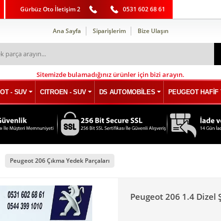
Gürbüz Oto İletişim 2
0531 602 68 61
Ana Sayfa
Siparişlerim
Bize Ulaşın
Sitemizde bulamadığınız ürünler için bizi arayın.
OT - SUV
CITROEN - SUV
DS AUTOMOBİLES
PEUGEOT HAFİF 
Peugeot 206 Çıkma Yedek Parçaları
Peugeot 206 1.4 Dize