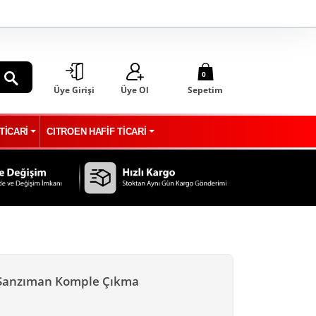
0
Üye Girişi
Üye Ol
Sepetim
ARA
TİCARİ
CITROEN HAFİF TİCARİ
l Şanzıman Komple Çıkma