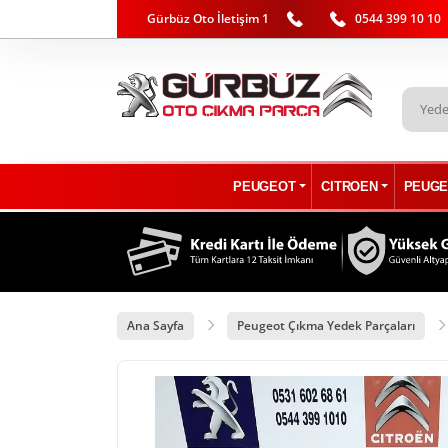
Gürbüz Oto İletişim 1
0544 399 10 10
PEUGEOT
CITROEN
PEUGE
Ana Sayfa
Peugeot Çıkma Yedek Parçaları