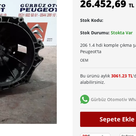
26.452,69
TL
Stok Kodu:
Stok Durumu:
Stokta Var
206 1.4 hdi komple çıkma ş
Peugeot'ta
OEM
Bu ürünü aylık
3061.23 TL
'
alabilirsiniz.
Gürbüz Otomotiv Wha
Sepete Ekle