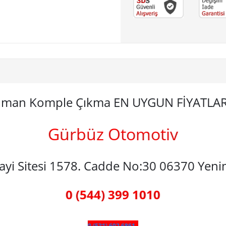
nzıman Komple Çıkma EN UYGUN FİYATLA
Gürbüz Otomotiv
nayi Sitesi 1578. Cadde No:30 06370 Yen
0 (544) 399 1010
0 (531) 602 6861