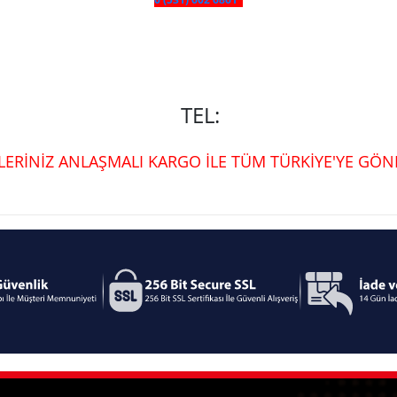
TEL:
ŞLERİNİZ ANLAŞMALI KARGO İLE TÜM TÜRKİYE'YE GÖND