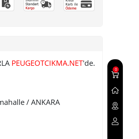
RLA
PEUGEOTCIKMA.NET
'de.
0
imahalle / ANKARA