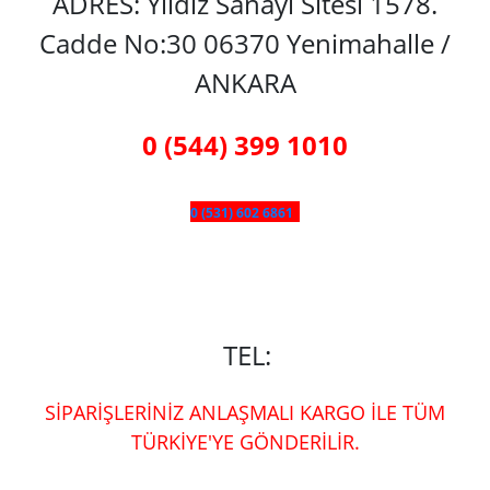
ADRES: Yıldız Sanayi Sitesi 1578.
Cadde No:30 06370 Yenimahalle /
ANKARA
0 (544) 399 1010
0 (531) 602 6861
TEL:
SİPARİŞLERİNİZ ANLAŞMALI KARGO İLE TÜM
TÜRKİYE'YE GÖNDERİLİR.