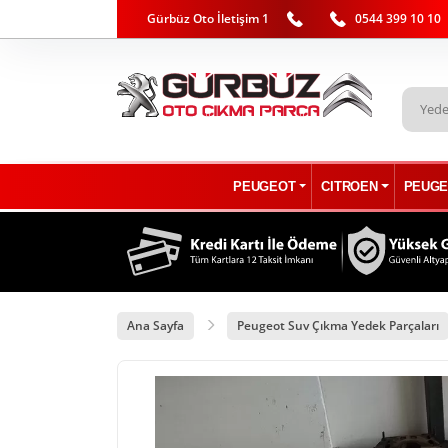
Gürbüz Oto İletişim 1
0544 399 10 10
PEUGEOT
CITROEN
PEUGE
Ana Sayfa
Peugeot Suv Çıkma Yedek Parçaları