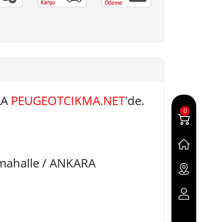
LA
PEUGEOTCIKMA.NET
'de.
0
imahalle / ANKARA