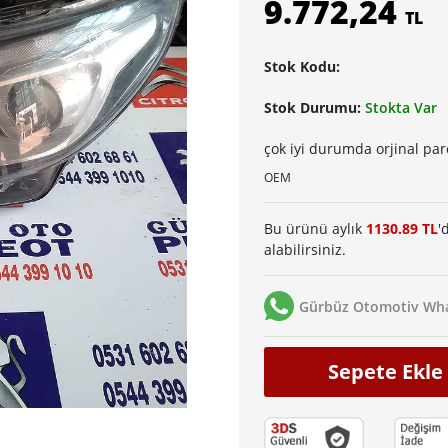
9.772,24
TL
Stok Kodu:
Stok Durumu:
Stokta Var
çok iyi durumda orjinal par
OEM
Bu ürünü aylık
1130.89 TL
'
alabilirsiniz.
Gürbüz Otomotiv Wha
Sepete Ekle