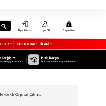
0
Üye Girişi
Üye Ol
Sepetim
ARA
TİCARİ
CITROEN HAFİF TİCARİ
Mercekli Orjinal Çıkma