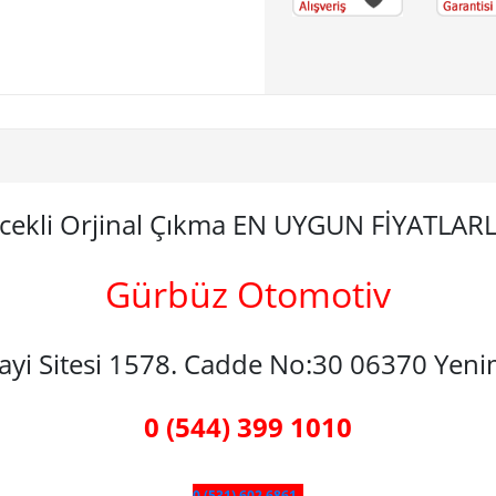
rcekli Orjinal Çıkma EN UYGUN FİYATLAR
Gürbüz Otomotiv
nayi Sitesi 1578. Cadde No:30 06370 Yen
0 (544) 399 1010
0 (531) 602 6861