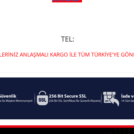
TEL:
ŞLERİNİZ ANLAŞMALI KARGO İLE TÜM TÜRKİYE'YE GÖND