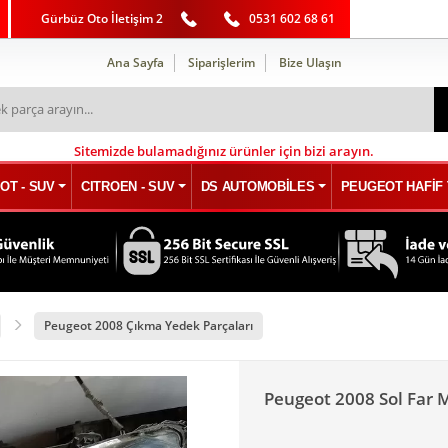
Gürbüz Oto İletişim 2
0531 602 68 61
Ana Sayfa
Siparişlerim
Bize Ulaşın
Sitemizde bulamadığınız ürünler için bizi arayın.
OT - SUV
CITROEN - SUV
DS AUTOMOBİLES
PEUGEOT HAFİF 
Peugeot 2008 Çıkma Yedek Parçaları
Peugeot 2008 Sol Far 