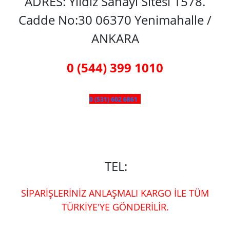
ADRES: Yıldız Sanayi Sitesi 1578.
Cadde No:30 06370 Yenimahalle /
ANKARA
0 (544) 399 1010
0 (531) 602 6861
TEL:
SİPARİŞLERİNİZ ANLAŞMALI KARGO İLE TÜM
TÜRKİYE'YE GÖNDERİLİR.