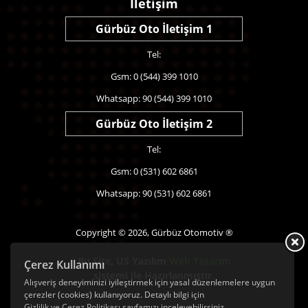
İletişim
Gürbüz Oto İletişim 1
Tel:
Gsm: 0 (544) 399 1010
Whatsapp: 90 (544) 399 1010
Gürbüz Oto İletişim 2
Tel:
Gsm: 0 (531) 602 6861
Whatsapp: 90 (531) 602 6861
Copyright © 2026, Gürbüz Otomotiv ®
Bu Site,
US Yazılım
Web Tasarım
Çerez Kullanımı
sistemi ile Hazırlanmıştır.
Alışveriş deneyiminizi iyileştirmek için yasal düzenlemelere uygun
çerezler (cookies) kullanıyoruz. Detaylı bilgi için
Gizlilik ve Çerez Politikası
sayfamızı inceleyebilirsiniz.